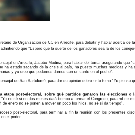
retario de Organización de CC en Arrecife, para debatir y hablar acerca de
l
) admitiendo que "Espero que la suerte de los ganadores sea la de los conejer
 concejal en Arrecife, Jacobo Medina, para hablar del tema, asegurando que "
que ha estado sacando de la crisis al país, ha puesto muchas medidas y h
anarias y yo creo que podemos darnos con un canto en el pecho".
concejal de San Bartolomé, para dar su opinión sobre este tema "Yo pienso q
la etapa post-electoral, sobre qué partidos ganaron las elecciones o 
, "Yo no sé si en dos meses dará tiempo a formar el Congreso, para mí se m
4 de enero no se ponen a mover un poco los hilos, no sé si da tiempo".
ceso post-electoral, para terminar al fin la reunión con los presentes disc
en el poder.