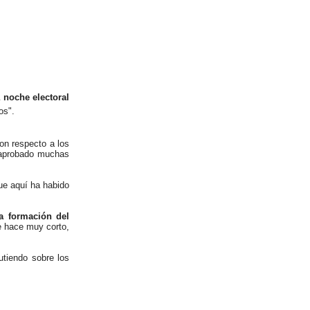
a noche electoral
os".
con respecto a los
a aprobado muchas
ue aquí ha habido
la formación del
e hace muy corto,
utiendo sobre los