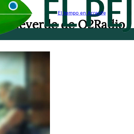
El tiempo en Arrecife
l Pejeverde de O2Radio