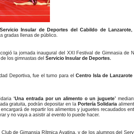
ervicio Insular de Deportes del Cabildo de Lanzarote
s gradas llenas de público.
acogió la jornada inaugural del XXI Festival de Gimnasia de 
 de los gimnastas del
Servicio Insular de Deportes.
ad Deportiva, fue el turno para el
Centro Isla de Lanzarote
lidaria
‘Una entrada por un alimento o un juguete’
mediant
ada gratuita, podrán depositar en la
Portería Solidaria
aliment
encargará de repartir los alimentos y juguetes recaudados entr
r y no vaya a asistir al evento lo puede hacer.
l Club de Gimansia Rítmica Ayatina, y de los alumnos del Servi