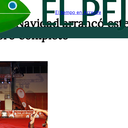
El tiempo en Arrecife
 de Navidad arrancó est
foro completo