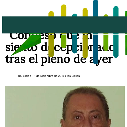
Juan Manuel Sosa:
"Confieso que me
siento decepcionado
tras el pleno de ayer"
Publicado el 11 de Diciembre de 2015 a las 08:56h