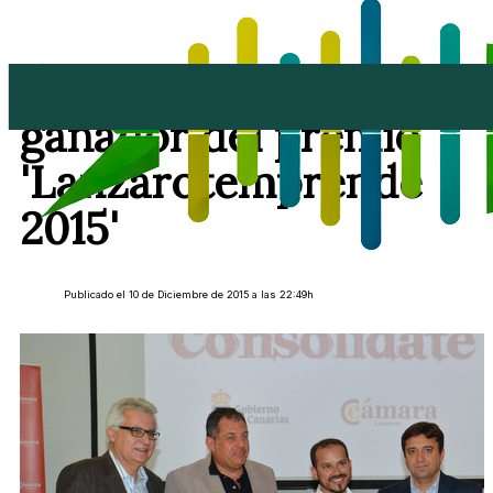
Oswaldo Machín
ganador del premio
'Lanzarotemprende
2015'
Publicado el 10 de Diciembre de 2015 a las 22:49h