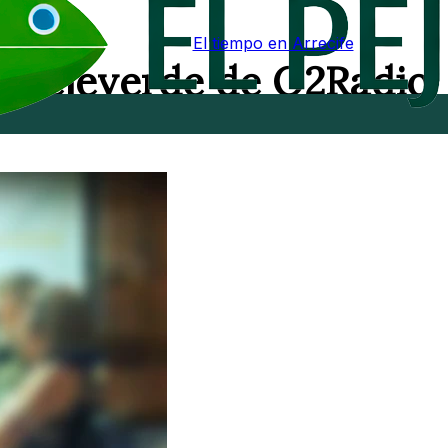
El tiempo en Arrecife
El Pejeverde de O2Radio