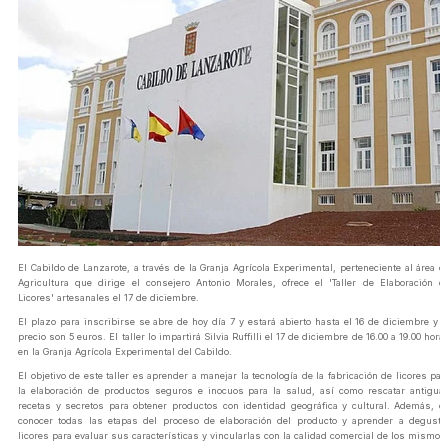
El Cabildo de Lanzarote, a través de la Granja Agrícola Experimental, perteneciente al área d
Agricultura que dirige el consejero Antonio Morales, ofrece el 'Taller de Elaboración d
Licores' artesanales el 17 de diciembre.
El plazo para inscribirse se abre de hoy día 7 y estará abierto hasta el 16 de diciembre y e
precio son 5 euros. El taller lo impartirá Silvia Ruffilli el 17 de diciembre de 16.00 a 19.00 hora
en la Granja Agrícola Experimental del Cabildo.
El objetivo de este taller es aprender a manejar la tecnología de la fabricación de licores par
la elaboración de productos seguros e inocuos para la salud, así como rescatar antigua
recetas y secretos para obtener productos con identidad geográfica y cultural. Además, d
conocer todas las etapas del proceso de elaboración del producto y aprender a degusta
licores para evaluar sus características y vincularlas con la calidad comercial de los mismos