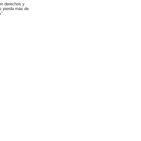
 en derechos y
as pierda más de
s”.