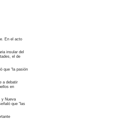
e. En el acto
ria insular del
tades, el de
ó que “la pasión
e a debatir
uellos en
E y Nueva
señaló que “las
rtante