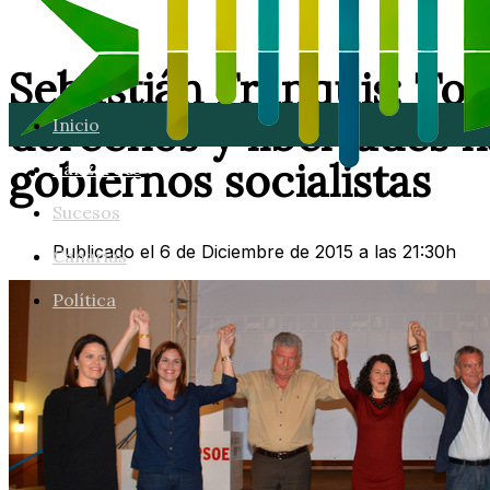
Sebastián Franquis: Tod
derechos y libertades 
Inicio
gobiernos socialistas
Lanzarote
Sucesos
Publicado el 6 de Diciembre de 2015 a las 21:30h
Canarias
Política