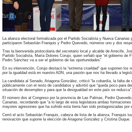
La alianza electoral formalizada por el Partido Socialista y Nueva Canarias
participaron Sebastián Franquis y Pedro Quevedo, números uno y dos respe
Tras la bienvenida protocolaria del secretario local y alcalde de Arrecife, Jo
Partido Socialista, María Dolores Corujo, quien señaló que “el gobierno de F
Pedro Sánchez va a ser el gobierno de las oportunidades”
En su intervención, Corujo destacó la “extrema crueldad” que suponen los r
por la igualdad está en nuestro ADN, una pasión que nos ha llevado a legisl
La candidata al Senado, Ariagona González, criticó “
la cobardía, la falta d
públicamente con el resto de candidatos y advirtió que “queda poco para dero
situación de desempleo y para que la desigualdad en este país se reduzca”
El número dos al Congreso por la provincia de Las Palmas, Pedro Quevedo,
Canarias, recordando que “a lo largo de esta legislatura ambas formaciones 
mayores agresiones que ha sufrido esta tierra han sido protagonizadas por e
Cerró el acto Sebastián Franquis, cabeza de lista de la alianza. Franquis 
renovación que supone la elección de Ariagona González y Cristina Duque.