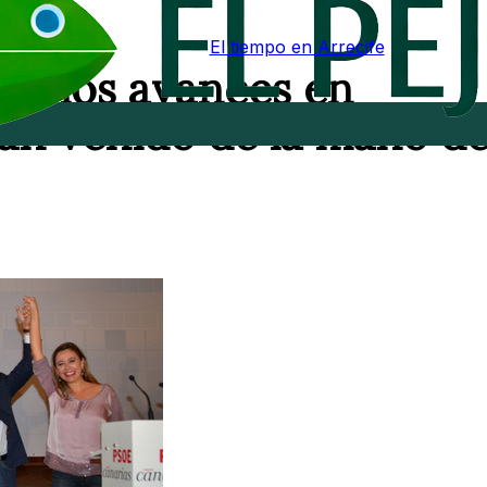
El tiempo en Arrecife
os los avances en
han venido de la mano d