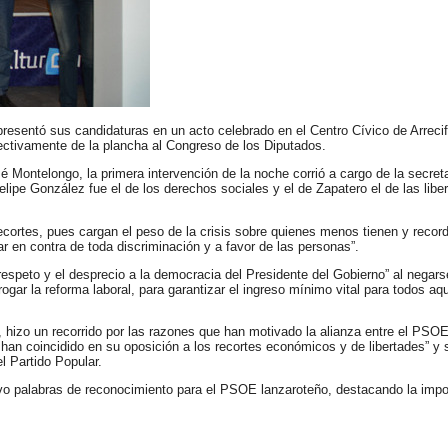
 presentó sus candidaturas en un acto celebrado en el Centro Cívico de Arrecif
ctivamente de la plancha al Congreso de los Diputados.
sé Montelongo, la primera intervención de la noche corrió a cargo de la secreta
elipe González fue el de los derechos sociales y el de Zapatero el de las liber
ecortes, pues cargan el peso de la crisis sobre quienes menos tienen y record
ar en contra de toda discriminación y a favor de las personas”.
e respeto y el desprecio a la democracia del Presidente del Gobierno”
al negars
gar la reforma laboral, para garantizar el ingreso mínimo vital para todos aq
.
 hizo un recorrido por las razones que han motivado la alianza entre el PSO
han coincidido en su oposición a los recortes económicos y de libertades” y 
l Partido Popular.
tuvo palabras de reconocimiento para el PSOE lanzaroteño, destacando la impo