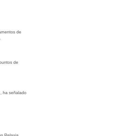
tamentos de
.
d.
 puntos de
”, ha señalado
os Relaxia