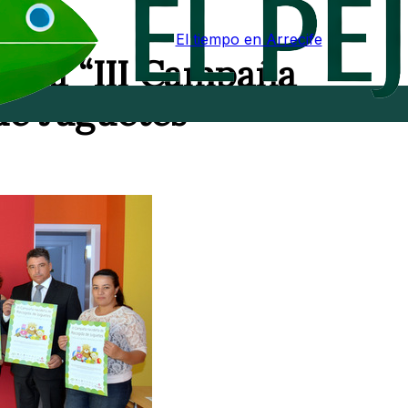
El tiempo en Arrecife
 la “III Campaña
e Juguetes”