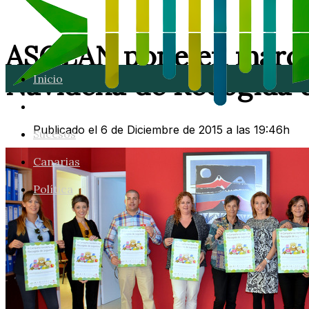
ASOLAN pone en marcha
Navideña de Recogida d
Inicio
Lanzarote
Publicado el 6 de Diciembre de 2015 a las 19:46h
Sucesos
Canarias
Política