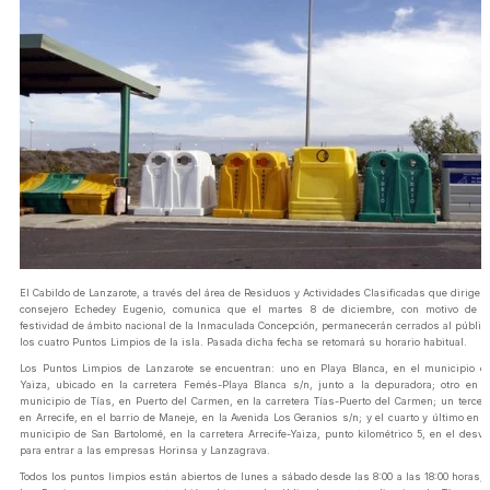
El Cabildo de Lanzarote, a través del área de Residuos y Actividades Clasificadas que dirige e
consejero Echedey Eugenio, comunica que el martes 8 de diciembre, con motivo de l
festividad de ámbito nacional de la Inmaculada Concepción, permanecerán cerrados al públic
los cuatro Puntos Limpios de la isla. Pasada dicha fecha se retomará su horario habitual.
Los Puntos Limpios de Lanzarote se encuentran: uno en Playa Blanca, en el municipio d
Yaiza, ubicado en la carretera Femés-Playa Blanca s/n, junto a la depuradora; otro en e
municipio de Tías, en Puerto del Carmen, en la carretera Tías-Puerto del Carmen; un tercer
en Arrecife, en el barrio de Maneje, en la Avenida Los Geranios s/n; y el cuarto y último en e
municipio de San Bartolomé, en la carretera Arrecife-Yaiza, punto kilométrico 5, en el desví
para entrar a las empresas Horinsa y Lanzagrava.
Todos los puntos limpios están abiertos de lunes a sábado desde las 8:00 a las 18:00 horas; 