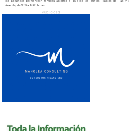
los Domingos permanecen también abiertos al público los puntos limpios de Tías y d
Arrecife, de 9:00 a 14:00 horas.
Publicidad