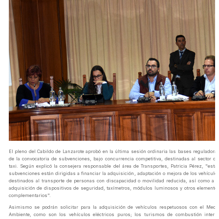
El pleno del Cabildo de Lanzarote aprobó en la última sesión ordinaria las bases reguladora
de la convocatoria de subvenciones, bajo concurrencia competitiva, destinadas al sector de
taxi. Según explicó la consejera responsable del área de Transportes, Patricia Pérez, "esta
subvenciones están dirigidas a financiar la adquisición, adaptación o mejora de los vehículo
destinados al transporte de personas con discapacidad o movilidad reducida, así como a l
adquisición de dispositivos de seguridad, taxímetros, módulos luminosos y otros elemento
complementarios".
Asimismo se podrán solicitar para la adquisición de vehículos respetuosos con el Medi
Ambiente, como son los vehículos eléctricos puros; los turismos de combustión intern