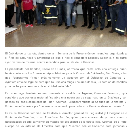
El Cabildo de Lanzarote, dentro de la II Semana de la Prevención de Incendios organizada po
el Área de Seguridad y Emergencias que dirige el consejero Echedey Eugenio, hizo entreg
ayer martes de material contra incendios para la isla de La Graciosa.
El presidente del Cabildo, Pedro San Ginés, afirmaba que "esta solo una entrega puntua
hasta contar con los futuros equipos básicos para la Octava Isla." Además, San Ginés, añadí
que "esperamos firmar próximamente un acuerdo con el Gobierno de Canarias y e
Ayuntamiento de Teguise para que La Graciosa tenga una ambulancia, un camión de bombero
y un coche para personas de movilidad reducida".
En la entrega también estuvo presente el alcalde de Teguise, Oswaldo Betancort, quie
considera que con este material "se abre una nueva era de seguridad en La Graciosa y se h
ganado en posicionamiento de isla". Además, Betancort felicita al Cabildo de Lanzarote y e
Gobierno de Canarias por "ponernos de acuerdo para dotar a La Graciosa de este material".
Hasta La Graciosa también se trasladó el director general de Seguridad y Emergencias de
Gobierno de Canarias, Juan Francisco Padrón, quien pudo conocer de primera mano la
necesidades de equipamiento en materia de seguridad de la octava isla. Además se dirigió a
cuerpo de voluntarios de Emerlan para que "cuenten con el Gobierno para jornadas d