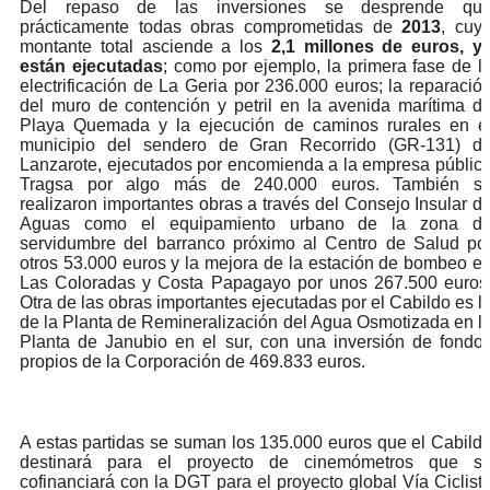
Del repaso de las inversiones se desprende qu
prácticamente todas obras comprometidas de
2013
, cuy
montante total asciende a los
2,1 millones de euros,
y
están ejecutadas
; como por ejemplo, la primera fase de l
electrificación de La Geria por 236.000 euros; la reparació
del muro de contención y petril en la avenida marítima d
Playa Quemada y la ejecución de caminos rurales en e
municipio del sendero de Gran Recorrido (GR-131) d
Lanzarote, ejecutados por encomienda a la empresa públic
Tragsa por algo más de 240.000 euros. También s
realizaron importantes obras a través del Consejo Insular d
Aguas como el equipamiento urbano de la zona d
servidumbre del barranco próximo al Centro de Salud po
otros 53.000 euros y la mejora de la estación de bombeo e
Las Coloradas y Costa Papagayo por unos 267.500 euros
Otra de las obras importantes ejecutadas por el Cabildo es l
de la Planta de Remineralización del Agua Osmotizada en l
Planta de Janubio en el sur, con una inversión de fondo
propios de la Corporación de 469.833 euros.
A estas partidas se suman los 135.000 euros que el Cabild
destinará para el proyecto de cinemómetros que s
cofinanciará con la DGT para el proyecto global Vía Ciclist