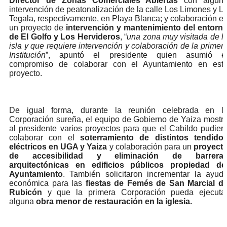
Director de Zonas Comerciales Abiertas
con algun
intervención de peatonalización de la calle Los Limones y L
Tegala, respectivamente, en Playa Blanca; y colaboración e
un proyecto de
intervención y mantenimiento del entorn
de El Golfo y Los Hervideros
, “
una zona muy visitada de l
isla y que requiere intervención y colaboración de la primer
Institución
”, apuntó el presidente quien asumió e
compromiso de colaborar con el Ayuntamiento en est
proyecto.
De igual forma, durante la reunión celebrada en l
Corporación sureña, el equipo de Gobierno de Yaiza mostr
al presidente varios proyectos para que el Cabildo pudier
colaborar con el
soterramiento de distintos tendido
eléctricos en UGA y Yaiza
y colaboración para un
proyect
de accesibilidad y eliminación de barrera
arquitectónicas en edificios públicos propiedad de
Ayuntamiento
. También solicitaron incrementar la ayud
económica para las
fiestas de Femés de San Marcial d
Rubicón
y que la primera Corporación pueda ejecuta
alguna
obra menor de restauración en la iglesia.