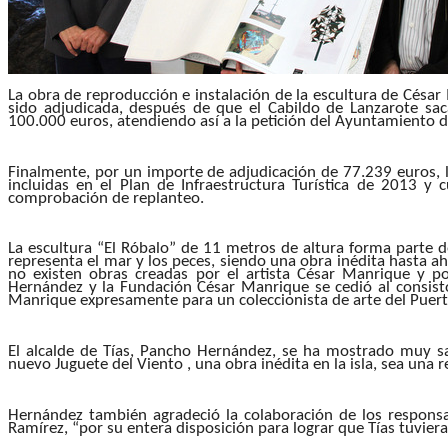
La obra de reproducción e instalación de la escultura de Césa
sido adjudicada, después de que el Cabildo de Lanzarote sac
100.000 euros, atendiendo así a la petición del Ayuntamiento d
Finalmente, por un importe de adjudicación de 77.239 euros, l
incluidas en el Plan de Infraestructura Turística de 2013 y 
comprobación de replanteo.
La escultura “El Róbalo” de 11 metros de altura forma parte d
representa el mar y los peces, siendo una obra inédita hasta ah
no existen obras creadas por el artista César Manrique y po
Hernández y la Fundación César Manrique se cedió al consistor
Manrique expresamente para un coleccionista de arte del Puert
El alcalde de Tías, Pancho Hernández, se ha mostrado muy sa
nuevo Juguete del Viento , una obra inédita en la isla, sea una
Hernández también agradeció la colaboración de los respons
Ramírez, “por su entera disposición para lograr que Tías tuviera