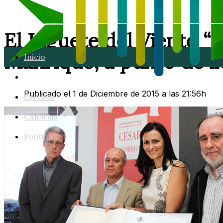
El Juguete del Viento “
Manrique, a punto de ll
Inicio
Lanzarote
Publicado el 1 de Diciembre de 2015 a las 21:56h
Sucesos
Canarias
Política