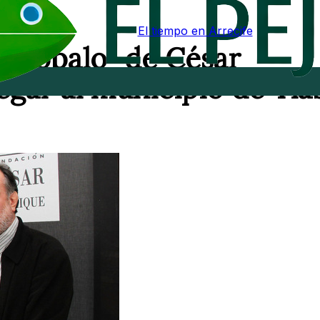
El tiempo en Arrecife
El Róbalo” de César
egar al municipio de Tía