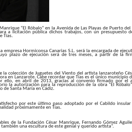
r Manrique “El Róbalo” en la Avenida de Las Playas de Puerto de
ara a licitación pública dichos trabajos, con un presupuesto 
e Tías.
a empresa Hormiconsa Canarias S.L. será la encargada de ejecut
cuyo plazo de ejecución será de tres meses, a partir de la fi
e la colección de
Juguetes del Viento del artista lanzaroteño Cé
ora en Lanzarote. Cabe recordar que Tías es el único municipio d
r ello, en abril de 2013, gracias al convenio firmado por el 
io la autorización para la reproducción de la obra “El Róbalo”
o de Santa María en Cádiz.
tisfecho por este
último paso adoptado por el Cabildo insular
 realidad próximamente en Tías.
ables de la Fundación César Manrique, Fernando Gómez Aguile
 también una escultura de este genial y querido artista”.