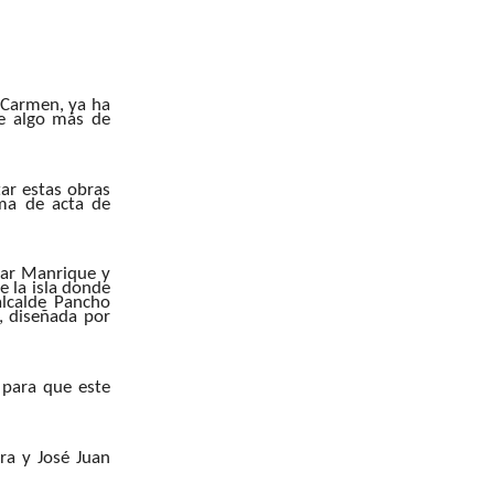
l Carmen, ya ha
de algo más de
ar estas obras
rma de acta de
sar Manrique y
e la isla donde
alcalde Pancho
, diseñada por
 para que este
ra y José Juan