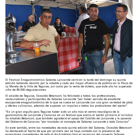
El Festival Enogastronómico Saborea Lanzarote cerró en la tarde del domingo su quinta
edición batiendo récords por la notable y cada vez mayor afluencia de público en la Plaza de
La Mareta de la Villa de Teguise, así como por la venta de tickets, que este año ha superado la
cifra de 90.000 degustaciones.
El alcalde de Teguise, Oswaldo Betancort, ha felicitado a todos los profesionales,
restauradores y participantes de Saborea Lanzarote “por haber servido de excelente
escaparate enogastronómico de lo que se cuece en Lanzarote con una gran variedad de platos
y ofertas culinarias, además de suponer un impulso a todos los productores del sector”.
“Es un gran orgullo para Teguise haber sido un año más el centro neurálgico de la
gastronomía de Lanzarote y Canarias en un festival que acerca el sector primario al turístico”,
ha añadido Betancort, que también agradeció el apoyo del Cabildo de Lanzarote y la apuesta
del Gobierno de Canarias “por trasladar el concepto de Saborea Lanzarote a toda Canarias”.
En este sentido, entre las novedades de esta quinta edición del Saborea, Oswaldo Betancort
ha destacado el hecho de que por primera vez se haya contado con la presencia de
expositores procedentes de todo el Archipiélago bajo el paraguas del proyecto Saborea