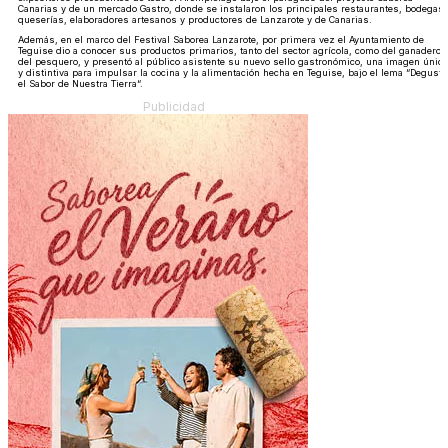
Canarias y de un mercado Gastro, donde se instalaron los principales restaurantes, bodegas,
queserías, elaboradores artesanos y productores de Lanzarote y de Canarias.
Además, en el marco del Festival Saborea Lanzarote, por primera vez el Ayuntamiento de
Teguise dio a conocer sus productos primarios, tanto del sector agrícola, como del ganadero 
del pesquero, y presentó al público asistente su nuevo sello gastronómico, una imagen única
y distintiva para impulsar la cocina y la alimentación hecha en Teguise, bajo el lema “Deguste
el Sabor de Nuestra Tierra“.
Publicidad