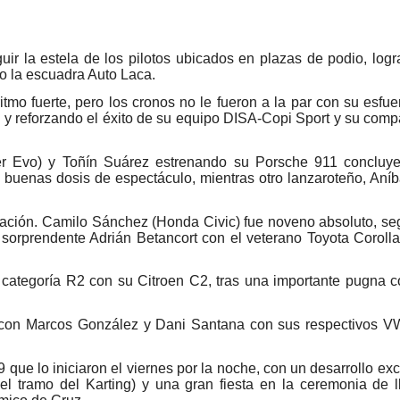
uir la estela de los pilotos ubicados en plazas de podio, logr
do la escuadra Auto Laca.
mo fuerte, pero los cronos no le fueron a la par con su esfuer
a y reforzando el éxito de su equipo DISA-Copi Sport y su com
cer Evo) y Toñín Suárez estrenando su Porsche 911 concluy
 buenas dosis de espectáculo, mientras otro lanzaroteño, Aníb
ficación. Camilo Sánchez (Honda Civic) fue noveno absoluto, s
sorprendente Adrián Betancort con el veterano Toyota Corolla
 categoría R2 con su Citroen C2, tras una importante pugna 
, con Marcos González y Dani Santana con sus respectivos V
49 que lo iniciaron el viernes por la noche, con un desarrollo e
el tramo del Karting) y una gran fiesta en la ceremonia de 