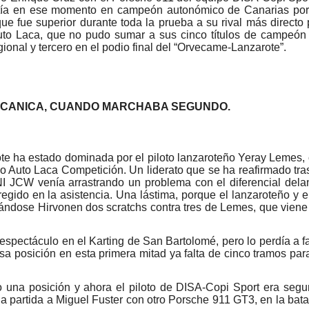
vertía en ese momento en campeón autonómico de Canarias po
e fue superior durante toda la prueba a su rival más directo po
Auto Laca, que no pudo sumar a sus cinco títulos de campeó
onal y tercero en el podio final del “Orvecame-Lanzarote”.
MECANICA, CUANDO MARCHABA SEGUNDO.
e ha estado dominada por el piloto lanzaroteño Yeray Lemes, 
 Auto Laca Competición. Un liderato que se ha reafirmado tra
INI JCW venía arrastrando un problema con el diferencial dela
egido en la asistencia. Una lástima, porque el lanzaroteño y
otándose Hirvonen dos scratchs contra tres de Lemes, que viene
 espectáculo en el Karting de San Bartolomé, pero lo perdía a 
 posición en esta primera mitad ya falta de cinco tramos para e
una posición y ahora el piloto de DISA-Copi Sport era segu
a partida a Miguel Fuster con otro Porsche 911 GT3, en la batall