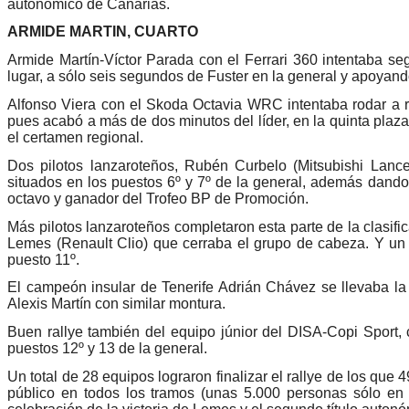
autonómico de Canarias.
ARMIDE MARTIN, CUARTO
Armide Martín-Víctor Parada con el Ferrari 360 intentaba seg
lugar, a sólo seis segundos de Fuster en la general y apoyan
Alfonso Viera con el Skoda Octavia WRC intentaba rodar a rit
pues acabó a más de dos minutos del líder, en la quinta plaz
el certamen regional.
Dos pilotos lanzaroteños, Rubén Curbelo (Mitsubishi Lan
situados en los puestos 6º y 7º de la general, además dando
octavo y ganador del Trofeo BP de Promoción.
Más pilotos lanzaroteños completaron esta parte de la clasi
Lemes (Renault Clio) que cerraba el grupo de cabeza. Y un 
puesto 11º.
El campeón insular de Tenerife Adrián Chávez se llevaba la
Alexis Martín con similar montura.
Buen rallye también del equipo júnior del DISA-Copi Sport
puestos 12º y 13 de la general.
Un total de 28 equipos lograron finalizar el rallye de los que 
público en todos los tramos (unas 5.000 personas sólo en 