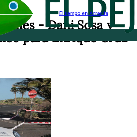
El tiempo en Arrecife
 Lemes - Dani Sosa y
ico para Enrique Cruz -