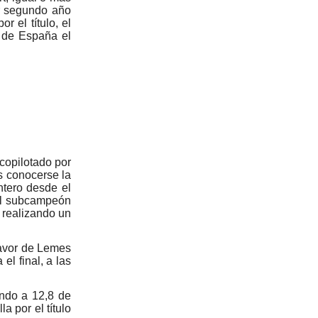
r segundo año
r el título, el
n de España el
copilotado por
s conocerse la
ntero desde el
 el subcampeón
 realizando un
favor de Lemes
l final, a las
ndo a 12,8 de
a por el título