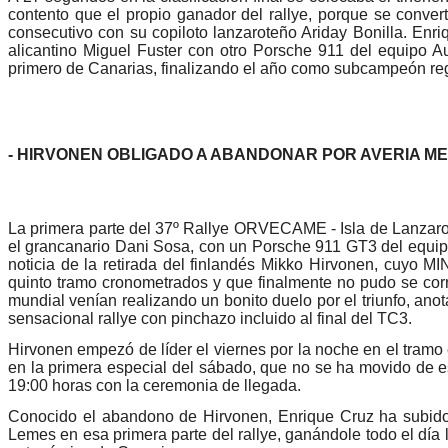
contento que el propio ganador del rallye, porque se con
consecutivo con su copiloto lanzaroteño Ariday Bonilla. Enriqu
alicantino Miguel Fuster con otro Porsche 911 del equipo 
primero de Canarias, finalizando el año como subcampeón regi
- HIRVONEN OBLIGADO A ABANDONAR POR AVERIA 
La primera parte del 37º Rallye ORVECAME - Isla de Lanzarot
el grancanario Dani Sosa, con un Porsche 911 GT3 del equipo
noticia de la retirada del finlandés Mikko Hirvonen, cuyo M
quinto tramo cronometrados y que finalmente no pudo se corr
mundial venían realizando un bonito duelo por el triunfo, an
sensacional rallye con pinchazo incluido al final del TC3.
Hirvonen empezó de líder el viernes por la noche en el tramo
en la primera especial del sábado, que no se ha movido de esa
19:00 horas con la ceremonia de llegada.
Conocido el abandono de Hirvonen, Enrique Cruz ha subido 
Lemes en esa primera parte del rallye, ganándole todo el día l