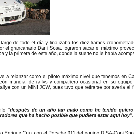
 largo de todo el día y finalizaba los diez tramos cronometra
por el grancanario Dani Sosa, lograron sacar el máximo prove
ueba y la primera de este año, donde la suerte no le había acom
lve a relanzar como el piloto máximo nivel que tenemos en Ca
ón mundial de rallys y compañero ocasional en su equipo 
llye con un MINI JCW, pues tuvo que retirarse por avería al fi
unfo
“después de un año tan malo como he tenido quiero 
oradores que ha hecho posible que pudiera estar aquí hoy”.
feño Enrique Cruz con el Porsche 911 del equipo DISA-Copi Spor