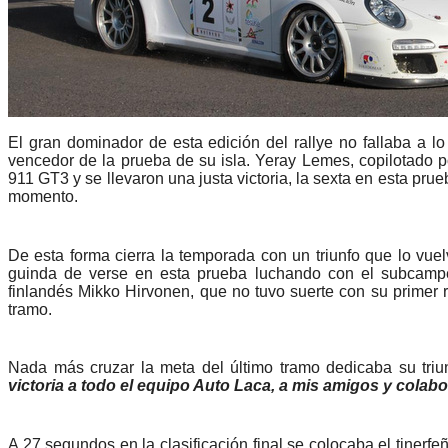
El gran dominador de esta edición del rallye no fallaba a lo
vencedor de la prueba de su isla. Yeray Lemes, copilotado 
911 GT3 y se llevaron una justa victoria, la sexta en esta pr
momento.
De esta forma cierra la temporada con un triunfo que lo vue
guinda de verse en esta prueba luchando con el subcampe
finlandés Mikko Hirvonen, que no tuvo suerte con su primer ra
tramo.
Nada más cruzar la meta del último tramo dedicaba su tri
victoria a todo el equipo Auto Laca, a mis amigos y colab
A 27 segundos en la clasificación final se colocaba el tiner