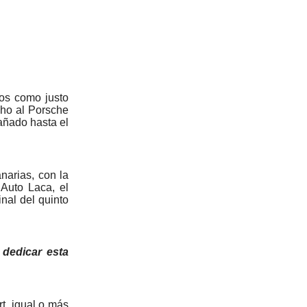
dos como justo
cho al Porsche
pañado hasta el
narias, con la
Auto Laca, el
nal del quinto
dedicar esta
t, igual o más