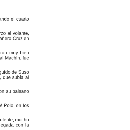
ando el cuarto
zo al volante,
pañero Cruz en
eron muy bien
al Machín, fue
eguido de Suso
, que subía al
con su paisano
W Polo, en los
xcelente, mucho
llegada con la