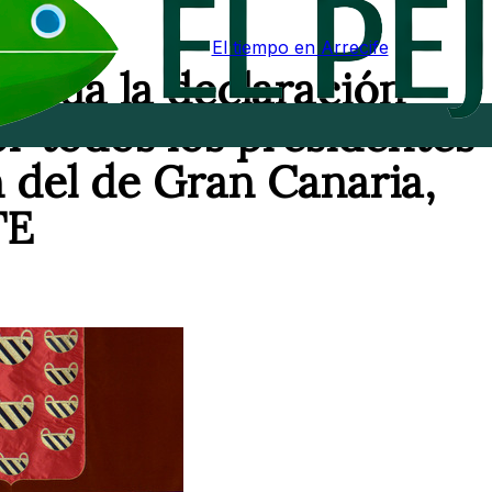
El tiempo en Arrecife
spalda la declaración
or todos los presidentes
n del de Gran Canaria,
TE