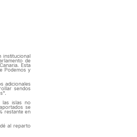
institucional
Parlamento de
Canaria. Esta
 de Podemos y
s adicionales
rollar sendos
s".
 las islas no
 aportados se
0% restante en
dé al reparto