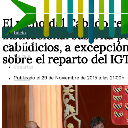
El pleno del Cabildo re
institucional suscrita p
Inicio
cabildicios, a excepció
Lanzarote
sobre el reparto del IG
Sucesos
Canarias
Publicado el 29 de Noviembre de 2015 a las 21:00h
Política