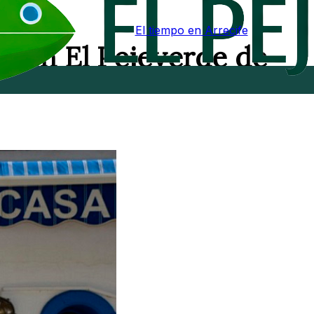
El tiempo en Arrecife
a en El Pejeverde de