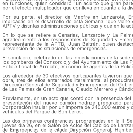
en funciones, quien consideró "un acierto que gran part
por el efecto multiplicador que conlleva en cuanto a la di
Por su parte, el director de Mapfre en Lanzarote, Er
implicadas en el desarrollo de esta Semana "que vien
APTV y distintas administraciones públicas y que en la ac
En lo que se refiere a Canarias, Lanzarote y La Palm
agradecimiento a los responsables de Seguridad y Emerg
representante de la APTB, Juan Beltrán, quien destac
prevención de las situaciones de emergencias.
El simulacro, celebrado en las inmediaciones de la sede 
los bomberos del Consorcio y del Ayuntamiento de Las Pal
Policía Local de Arrecife, así como de agentes de la Polic
Los alrededor de 30 efectivos participantes tuvieron que
obra, tres de ellos enterrados literalmente, al produci
Dirección General de Seguridad y Emergencias del Gobie
de Las Palmas de Gran Canaria, Claudio Marrero y Cándid
Previamente, en un acto que contó con la presencia del 
presentación del nuevo camión nodriza preparado para
Corporación insular por un importe de 240.000 euros y qu
vehículos del Parque de Bomberos.
Las dos primeras conferencias programadas en la II Se
jueves día 26, en el Salón de Actos del Cabildo de Lanzaro
de Emergencias de la citada Dirección General, Humberto