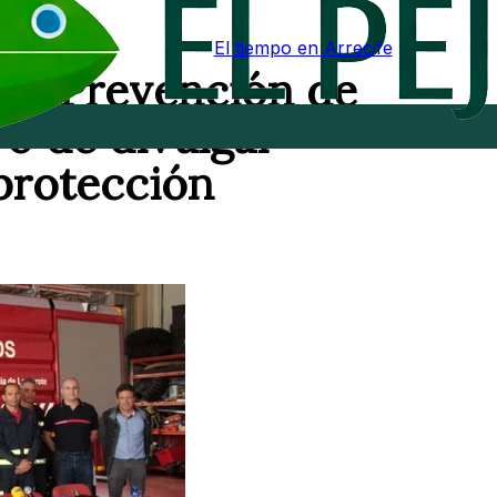
El tiempo en Arrecife
 la Prevención de
vo de divulgar
protección