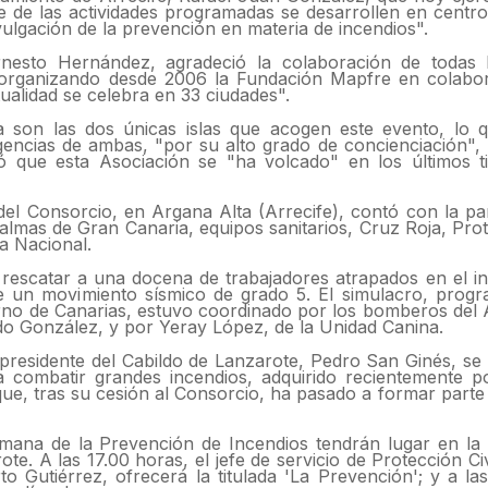
e de las actividades programadas se desarrollen en centro
vulgación de la prevención en materia de incendios".
nesto Hernández, agradeció la colaboración de todas l
e organizando desde 2006 la Fundación Mapfre en colabo
tualidad se celebra en 33 ciudades".
a son las dos únicas islas que acogen este evento, lo 
encias de ambas, "por su alto grado de concienciación", 
ó que esta Asociación se "ha volcado" en los últimos t
del Consorcio, en Argana Alta (Arrecife), contó con la par
mas de Gran Canaria, equipos sanitarios, Cruz Roja, Prote
ía Nacional.
 rescatar a una docena de trabajadores atrapados en el in
rse un movimiento sísmico de grado 5. El simulacro, prog
rno de Canarias, estuvo coordinado por los bomberos del
o González, y por Yeray López, de la Unidad Canina.
presidente del Cabildo de Lanzarote, Pedro San Ginés, se 
 combatir grandes incendios, adquirido recientemente p
e, tras su cesión al Consorcio, ha pasado a formar parte d
mana de la Prevención de Incendios tendrán lugar en la
te. A las 17.00 horas, el jefe de servicio de Protección Ci
 Gutiérrez, ofrecerá la titulada 'La Prevención'; y a la