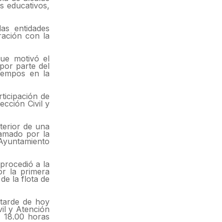
s educativos,
as entidades
ración con la
que motivó el
por parte del
iempos en la
ticipación de
cción Civil y
terior de una
ramado por la
 Ayuntamiento
procedió a la
or la primera
e la flota de
 tarde de hoy
vil y Atención
s 18.00 horas