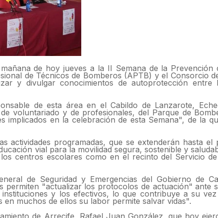
a mañana de hoy jueves a la II Semana de la Prevención 
esional de Técnicos de Bomberos (APTB) y el Consorcio d
izar y divulgar conocimientos de autoprotección entre 
ponsable de esta área en el Cabildo de Lanzarote, Eche
os de voluntariado y de profesionales, del Parque de Bom
es implicados en la celebración de esta Semana", de la q
 las actividades programadas, que se extenderán hasta el
ucación vial para la movilidad segura, sostenible y saludabl
 los centros escolares como en el recinto del Servicio d
general de Seguridad y Emergencias del Gobierno de Ca
 permiten "actualizar los protocolos de actuación" ante s
nstituciones y los efectivos, lo que contribuye a su vez
s en muchos de ellos su labor permite salvar vidas".
tamiento de Arrecife, Rafael Juan González, que hoy ejerc