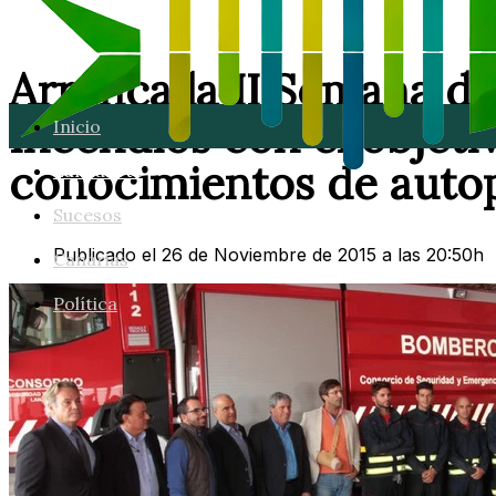
Arranca la II Semana de
Incendios con el objeti
Inicio
conocimientos de auto
Lanzarote
Sucesos
Publicado el 26 de Noviembre de 2015 a las 20:50h
Canarias
Política