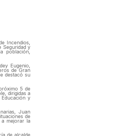
de Incendios,
e Seguridad y
la población,
dey Eugenio,
beros de Gran
ue destacó su
 próximo 5 de
e, dirigidas a
e Educación y
narias, Juan
ituaciones de
 a mejorar la
ía de alcalde