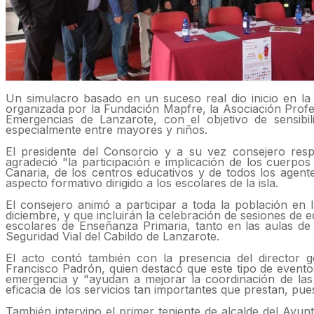
Un simulacro basado en un suceso real dio inicio en l
organizada por la Fundación Mapfre, la Asociación Prof
Emergencias de Lanzarote, con el objetivo de sensibil
especialmente entre mayores y niños.
El presidente del Consorcio y a su vez consejero res
agradeció "la participación e implicación de los cuerp
Canaria, de los centros educativos y de todos los agent
aspecto formativo dirigido a los escolares de la isla.
El consejero animó a participar a toda la población en
diciembre, y que incluirán la celebración de sesiones de ed
escolares de Enseñanza Primaria, tanto en las aulas de
Seguridad Vial del Cabildo de Lanzarote.
El acto contó también con la presencia del director 
Francisco Padrón, quien destacó que este tipo de eventos
emergencia y "ayudan a mejorar la coordinación de las i
eficacia de los servicios tan importantes que prestan, pue
También intervino el primer teniente de alcalde del Ayun