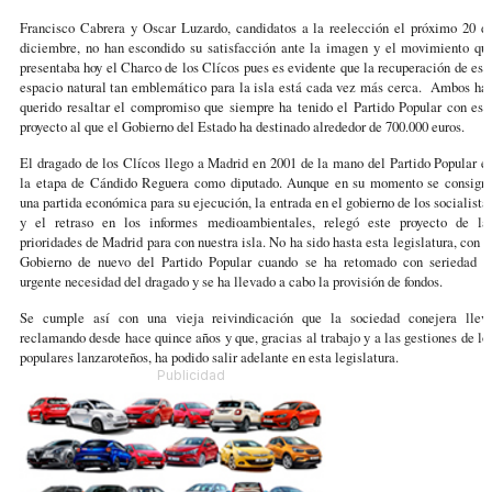
Francisco Cabrera y Oscar Luzardo, candidatos a la reelección el próximo 20 d
diciembre, no han escondido su satisfacción ante la imagen y el movimiento qu
presentaba hoy el Charco de los Clícos pues es evidente que la recuperación de est
espacio natural tan emblemático para la isla está cada vez más cerca. Ambos ha
querido resaltar el compromiso que siempre ha tenido el Partido Popular con est
proyecto al que el Gobierno del Estado ha destinado alrededor de 700.000 euros.
El dragado de los Clícos llego a Madrid en 2001 de la mano del Partido Popular e
la etapa de Cándido Reguera como diputado. Aunque en su momento se consign
una partida económica para su ejecución, la entrada en el gobierno de los socialista
y el retraso en los informes medioambientales, relegó este proyecto de la
prioridades de Madrid para con nuestra isla. No ha sido hasta esta legislatura, con e
Gobierno de nuevo del Partido Popular cuando se ha retomado con seriedad l
urgente necesidad del dragado y se ha llevado a cabo la provisión de fondos.
Se cumple así con una vieja reivindicación que la sociedad conejera llev
reclamando desde hace quince años y que, gracias al trabajo y a las gestiones de lo
populares lanzaroteños, ha podido salir adelante en esta legislatura.
Publicidad