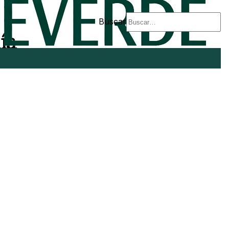
Buscar
ía