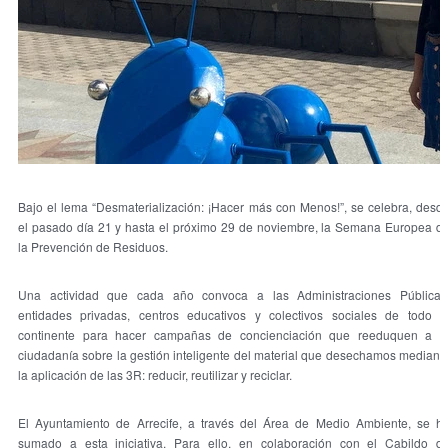
Bajo el lema “Desmaterialización: ¡Hacer más con Menos!”, se celebra, desd
el pasado día 21 y hasta el próximo 29 de noviembre, la Semana Europea d
la Prevención de Residuos.
Una actividad que cada año convoca a las Administraciones Públicas
entidades privadas, centros educativos y colectivos sociales de todo e
continente para hacer campañas de concienciación que reeduquen a l
ciudadanía sobre la gestión inteligente del material que desechamos mediant
la aplicación de las 3R: reducir, reutilizar y reciclar.
El Ayuntamiento de Arrecife, a través del Área de Medio Ambiente, se h
sumado a esta iniciativa. Para ello, en colaboración con el Cabildo d