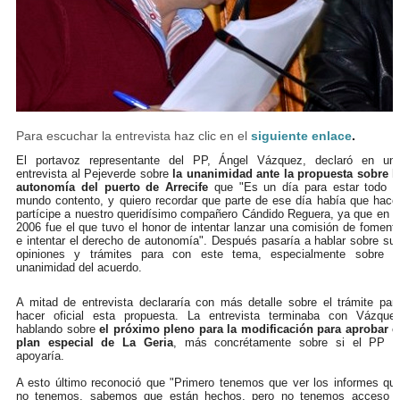
Para escuchar la entrevista haz clic en el
siguiente enlace
.
El portavoz representante del PP, Ángel Vázquez, declaró en un
entrevista al Pejeverde sobre
la unanimidad ante la propuesta sobre l
autonomía del puerto de Arrecife
que "Es un día para estar todo e
mundo contento, y quiero recordar que parte de ese día había que hace
partícipe a nuestro queridísimo compañero Cándido Reguera, ya que en e
2006 fue el que tuvo el honor de intentar lanzar una comisión de foment
e intentar el derecho de autonomía". Después pasaría a hablar sobre su
opiniones y trámites para con este tema, especialmente sobre l
unanimidad del acuerdo.
A mitad de entrevista declararía con más detalle sobre el trámite par
hacer oficial esta propuesta. La entrevista terminaba con Vázque
hablando sobre
el próximo pleno para la modificación para aprobar e
plan especial de La Geria
, más concrétamente sobre si el PP l
apoyaría.
A esto último reconoció que "Primero tenemos que ver los informes qu
no tenemos, sabemos que están hechos, pero no tenemos acceso 