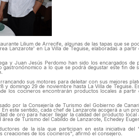
urante Lilium de Arrecife, algunas de las tapas que se po
ea Lanzarote' en La Villa de Teguise, elaboradas a partir
ega y Juan Jesús Perdomo han sido los encargados de p
o gastronónomico a lo que se podrá degustar este fin de
e.
rrancando sus motores para deleitar con sus mejores plato
28 y domingo 29 de noviembre hasta La Villa de Teguise. 
e los cocineros encontrarán productos locales a partir 
sado por la Consejería de Turismo del Gobierno de Canari
. En este sentido, cada chef de Lanzarote acogerá a un pro
d de oro para hacer llegar la calidad del producto local 
l área de Turismo del Cabildo de Lanzarote, Echedey Eugen
uctores de la isla que participan en esta iniciativa del
s creaciones de los cocineros", afirmó el consejero.