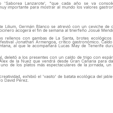
ico 'Saborea Lanzarote', "que cada año se va conso
muy importante para mostrar al mundo los valores gastro
e Lilium, Germán Blanco se atrevió con un ceviche de c
 cocinero acogerá el fin de semana al tinerfeño Josué Mend
os rellenos con gambas de La Santa, brotes ecológicos
estival Jonathan Armengoa, crítico gastronómico. Caldo
ntana, al que le acompañará Lucas May de Tenerife dura
l, deleitó a los presentes con un caldo de trigo con espá
 Álex de la Nuez que vendrá desde Gran Canaria para da
 uno de los platos más espectaculares de la jornada, un
atividad, exhibió el 'vasito' de batata ecológica del jabl
ro David Pérez.