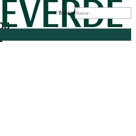
Buscar
os
l