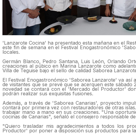
'Lanzarote Cocina' ha presentado esta mañana en el Resta
este fin de semana en el Festival Enogastronómico 'Sabor
locales.
Germán Blanco, Pedro Santana, Luis León, Orlando Ort
creaciones al púbico en Marina Lanzarote como adelant
Villa de Teguise bajo el sello de calidad Saborea Lanzarot
El Festival Enogastronómico 'Saborea Lanzarote' va así a
de visitantes que se prevé que se acerquen este sábado 
novedad se contará con el 'Mercado del Productor' dond
podrán realizar sus exquisitas fusiones.
Además, a través de 'Saborea Canarias', proyecto impul
contará por primera vez con restauradores de otras islas
trabajar mano a mano en sus creaciones. "Una oportunida
cocinas de Canarias", señaló el consejero responsable de
"Quiero trasladar mis agradecimientos a todos los prod
Productor' por poner a disposición sus productos para la