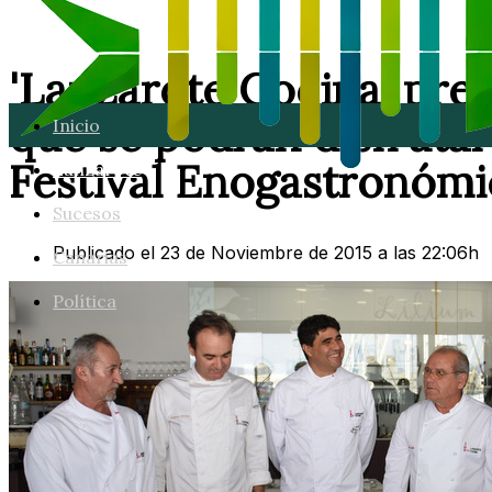
'Lanzarote Cocina' pres
que se podrán disfrutar
Inicio
Festival Enogastronómi
Lanzarote
Sucesos
Publicado el 23 de Noviembre de 2015 a las 22:06h
Canarias
Política