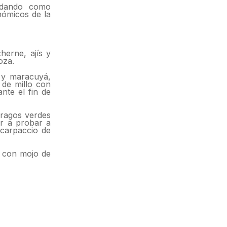
lidando como
nómicos de la
herne, ajís y
oza.
 y maracuyá,
 de millo con
nte el fin de
rragos verdes
r a probar a
 carpaccio de
e con mojo de