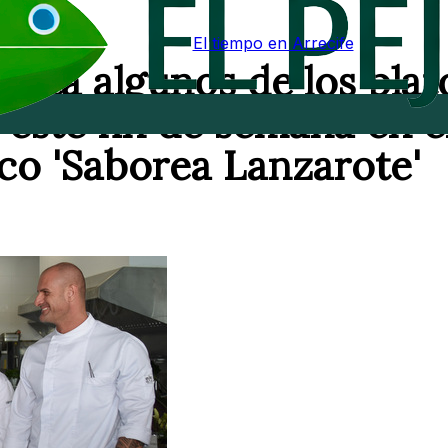
El tiempo en Arrecife
enta algunos de los plat
 este fin de semana en e
co 'Saborea Lanzarote'