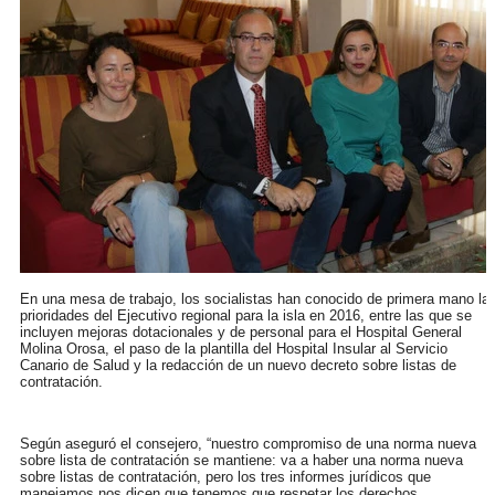
En una mesa de trabajo, los socialistas han conocido de primera mano la
prioridades del Ejecutivo regional para la isla en 2016, entre las que se
incluyen mejoras dotacionales y de personal para el Hospital General
Molina Orosa, el paso de la plantilla del Hospital Insular al Servicio
Canario de Salud y la redacción de un nuevo decreto sobre listas de
contratación.
Según aseguró el consejero, “nuestro compromiso de una norma nueva
sobre lista de contratación se mantiene: va a haber una norma nueva
sobre listas de contratación, pero los tres informes jurídicos que
manejamos nos dicen que tenemos que respetar los derechos