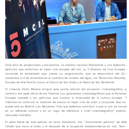
Once días de proyecciones y encuentros, un estreno nacional (Homeland) y una selección d
películas que conforman el mejor cine europeo del año. La V Muestra de Cine Europeo d
Lanzarote ha presentado ayer jueves su programación, que se desarrollará del 24 d
noviembre al 4 de diciembre en el auditorio de Jameos del Agua, los Multicines Atlántida, l
Escuela de Arte Pancho Lasso, el Charco de San Ginés y el Teatro de San Bartolomé.
El cineasta Víctor Moreno dirigirá esta quinta edición del encuentro cinematográfico, qu
volverá a ser sede oficial de los Premios Lux, galardones cinematográficos que el Parlament
Europeo concede a las películas que ilustran la diversidad de la cultura europea. "M
intención es continuar la tradición de acercar el mejor cine de autor a Lanzarote. Que no s
quede sólo en Madrid y en Barcelona. Creo que podemos contribuir a que la isla se conviert
en un referente cultural y en un lugar de referencia a nivel cinematográfico", explicó e
realizador tinerfeño.
El plato fuerte de esta edición se llama Homeland, una "monumental película" de Abba
Fahdel que narra el antes y el después de la ocupación estadounidense en Irak. Será u