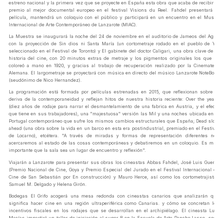
estreno nacional y la primera vez que se proyecte en España esta obra que acaba de recibir e
premio al mejor documental europeo en el festival Visions du Reel. Fahdel presentará l
película, mantendrá un coloquio con el público y participará en un encuentro en el Muse
Internacional de Arte Contemporáneo de Lanzarote (MIAC).
La Muestra se inaugurará la noche del 24 de noviembre en el auditorio de Jameos del Agu
con la proyección de Sin dios ni Santa María (un cortometraje rodado en el pueblo de Yé
seleccionado en el Festival de Toronto) y El gabinete del doctor Caligari, una obra clave de l
historia del cine, con 20 minutos extras de metraje y los pigmentos originales los que s
coloreó a mano en 1920, y gracias al trabajo de recuperación realizado por la Cinematec
Alemana. El largometraje se proyectará con música en directo del músico Lanzarote NoteBoo
(seudónimo de Nico Hernandez).
La programación está formada por películas estrenadas en 2015, que reflexionan sobre l
deriva de la contemporaneidad y reflejan hitos de nuestra historia reciente: Over the year
(diez años de rodaje para narrar el desmantelamiento de una fabrica en Austria, y el efect
que tiene en sus trabajadores), una "majestuosa" versión las Mil y una noches ubicada en e
Portugal contemporáneo que sufre los mismos cambios estructurales que España; Dead slo
ahead (una obra sobre la vida en un barco en esta era postindustrial, premiado en el Festiva
de Locarno), etcétera. "A través de miradas y formas de representación diferentes no
acercaremos al estado de las cosas contemporáneas y debatiremos en un coloquio. Es mu
importante que la sala sea un lugar de encuentro y reflexión".
Viajarán a Lanzarote para presentar sus obras los cineastas Abbas Fahdel, José Luis Gueri
(Premio Nacional de Cine, Goya y Premio Especial del Jurado en el Festival Internacional d
Cine de San Sebastián por En construcción) y Mauro Herce, así como los cortometrajista
Samuel M. Delgado y Helena Girón.
Bodegas El Grifo acogerá una mesa redonda con cineastas canarios que analizarán qu
significa hacer cine en una región ultraperiférica como Canarias. y cómo se concretan lo
incentivos fiscales en los rodajes que se desarrollan en el archipiélago. El cineasta Lui
Macías impartirá un taller de iniciación al super 8 en la Escuela de Arte Pancho Lasso, sed