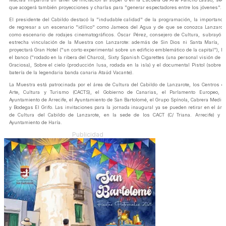
que acogerá también proyecciones y charlas para "generar espectadores entre los jóvenes".
El presidente del Cabildo destacó la "indudable calidad" de la programación, la importanci
de regresar a un escenario "idílico" como Jameos del Agua y de que se conozca Lanzarot
como escenario de rodajes cinematográficos. Óscar Pérez, consejero de Cultura, subrayó l
estrecha vinculación de la Muestra con Lanzarote: además de Sin Dios ni Santa María, s
proyectará Gran Hotel ("un corto experimental sobre un edificio emblemático de la capital"), E
el banco ("rodado en la ribera del Charco), Sixty Spanish Cigarettes (una personal visión de L
Graciosa), Sobre el cielo (producción lusa, rodada en la isla) y el documental Pistol (sobre e
batería de la legendaria banda canaria Ataúd Vacante).
La Muestra está patrocinada por el área de Cultura del Cabildo de Lanzarote, los Centros d
Arte, Cultura y Turismo (CACTS), el Gobierno de Canarias, el Parlamento Europeo, e
Ayuntamiento de Arrecife, el Ayuntamiento de San Bartolomé, el Grupo Spínola, Cabrera Medin
y Bodegas El Grifo. Las invitaciones para la jornada inaugural ya se pueden retirar en el áre
de Cultura del Cabildo de Lanzarote, en la sede de los CACT (C/ Triana. Arrecife) y e
Ayuntamiento de Haría.
Publicidad