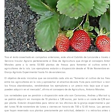
Tras el éxito cosechado en campañas anteriores, este año el Cabildo de Lanzarote a través de
Servicio Insular Agrario perteneciente al Área de Agricultura que dirige el consejero Antoni
Morales pone a la venta 53.500 plantas de fresas para fomentar el cultivo entre lo
agricultores de la isla. Los ejemplares estarán a disposición desde el 16 de Noviembre en l
Granja Agrícola Experimental hasta fin de existencias.
El objetivo de esta iniciativa que se consolida cada año es "fomentar el cultivo de las fresa
entre los agricultores en la isla y aprovechar el atractivo de esta fruta para contribuir a revivi
las fincas abandonadas, vendiéndose los ejemplares a un precio más bajo que al que s
pueden adquirir en el mercado", afirma el consejero de de Agricultura, Antonio Morales.
Los variedades que se pondrán a disposición este año son Camarosa, Andrea y Marisol qu
se podrán adquirir en manojos de 10 plantas a 1,80 euros, por tanto a un coste de 0,18 euro
por planta. Estarán disponibles para retirar en las oficinas de la granja experimental a parti
del lunes 16 de noviembre de lunes a viernes en horario de 7.00 a 12.45 horas. Las persona
que hayan reservado sus plantas previamente por solicitud, deberán ir a retirarlas antes de