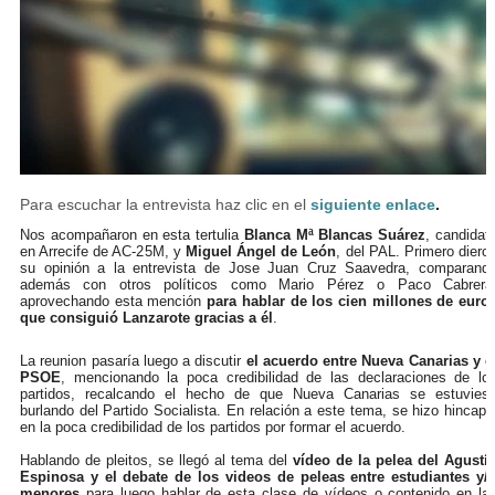
Para escuchar la entrevista haz clic en el
siguiente enlace
.
Nos acompañaron en esta tertulia
Blanca Mª Blancas Suárez
, candidat
en Arrecife de AC-25M, y
Miguel Ángel de León
, del PAL. Primero diero
su opinión a la entrevista de Jose Juan Cruz Saavedra, comparand
además con otros políticos como Mario Pérez o Paco Cabrera
aprovechando esta mención
para hablar de los cien millones de euro
que consiguió Lanzarote gracias a él
.
La reunion pasaría luego a discutir
el acuerdo entre Nueva Canarias y e
PSOE
, mencionando la poca credibilidad de las declaraciones de lo
partidos, recalcando el hecho de que Nueva Canarias se estuvies
burlando del Partido Socialista. En relación a este tema, se hizo hincapi
en la poca credibilidad de los partidos por formar el acuerdo.
Hablando de pleitos, se llegó al tema del
vídeo de la pelea del Agustí
Espinosa y el debate de los videos de peleas entre estudiantes y/
menores
para luego hablar de esta clase de vídeos o contenido en la