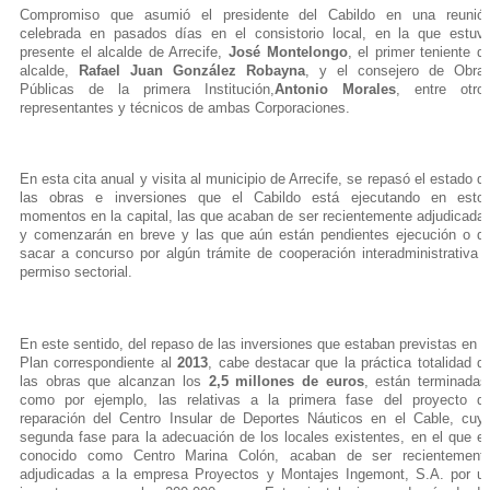
Compromiso que asumió el presidente del Cabildo en una reunió
celebrada en pasados días en el consistorio local, en la que estuv
presente el alcalde de Arrecife,
José Montelongo
, el primer teniente d
alcalde,
Rafael Juan González Robayna
, y el consejero de Obra
Públicas de la primera Institución,
Antonio Morales
, entre otro
representantes y técnicos de ambas Corporaciones.
En esta cita anual y visita al municipio de Arrecife, se repasó el estado d
las obras e inversiones que el Cabildo está ejecutando en esto
momentos en la capital, las que acaban de ser recientemente adjudicada
y comenzarán en breve y las que aún están pendientes ejecución o d
sacar a concurso por algún trámite de cooperación interadministrativa 
permiso sectorial.
En este sentido, del repaso de las inversiones que estaban previstas en e
Plan correspondiente al
2013
, cabe destacar que la práctica totalidad d
las obras que alcanzan los
2,5 millones de euros
, están terminadas
como por ejemplo, las relativas a la primera fase del proyecto d
reparación del Centro Insular de Deportes Náuticos en el Cable, cuy
segunda fase para la adecuación de los locales existentes, en el que e
conocido como Centro Marina Colón, acaban de ser recientement
adjudicadas a la empresa Proyectos y Montajes Ingemont, S.A. por u