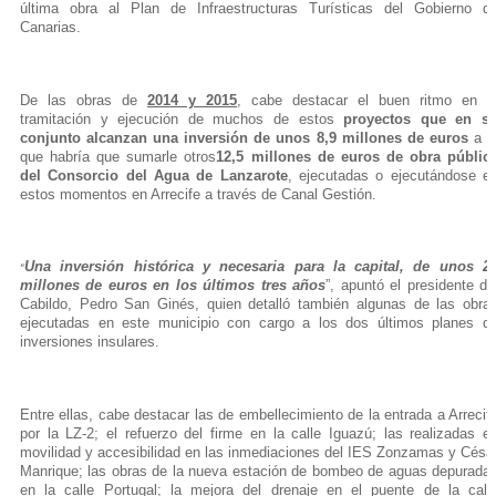
última obra al Plan de Infraestructuras Turísticas del Gobierno d
Canarias.
De las obras de
2014 y 2015
, cabe destacar el buen ritmo en l
tramitación y ejecución de muchos de estos
proyectos que en s
conjunto alcanzan una inversión de unos 8,9 millones
de euros
a l
que habría que sumarle otros
12,5 millones de euros de obra públic
del Consorcio del Agua de Lanzarote
, ejecutadas o ejecutándose e
estos momentos en Arrecife a través de Canal Gestión.
Una inversión histórica y necesaria para la capital, de unos 2
“
millones de euros en los últimos tres años
”, apuntó el presidente de
Cabildo, Pedro San Ginés, quien detalló también algunas de las obra
ejecutadas en este municipio con cargo a los dos últimos planes d
inversiones insulares.
Entre ellas, cabe destacar las de embellecimiento de la entrada a Arrecif
por la LZ-2; el refuerzo del firme en la calle Iguazú; las realizadas e
movilidad y accesibilidad en las inmediaciones del IES Zonzamas y Césa
Manrique; las obras de la nueva estación de bombeo de aguas depurada
en la calle Portugal; la mejora del drenaje en el puente de la call