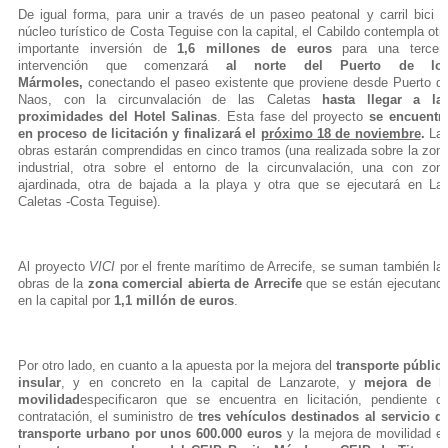
De igual forma, para unir a través de un paseo peatonal y carril bici e
núcleo turístico de Costa Teguise con la capital, el Cabildo contempla otr
importante inversión de
1,6 millones de euros
para una tercer
intervención que comenzará
al norte del Puerto de lo
Mármoles,
conectando el paseo existente que proviene desde Puerto d
Naos, con la circunvalación de las Caletas
hasta llegar a la
proximidades del Hotel Salinas
. Esta fase del proyecto
se encuentr
en proceso de licitación y finalizará el
próximo 18 de noviembre
.
La
obras estarán comprendidas en cinco tramos (una realizada sobre la zon
industrial, otra sobre el entorno de la circunvalación, una con zon
ajardinada, otra de bajada a la playa y otra que se ejecutará en La
Caletas -Costa Teguise).
Al proyecto
VICI
por el frente marítimo de Arrecife, se suman también la
obras de la
zona comercial abierta de Arrecife
que se están ejecutand
en la capital por
1,1 millón de euros
.
Por otro lado, en cuanto a la apuesta por la mejora del
transporte públic
insular
, y en concreto en la capital de Lanzarote, y
mejora de l
movilidad
especificaron que se encuentra en licitación, pendiente d
contratación, el suministro de
tres vehículos destinados al servicio d
transporte urbano por unos 600.000 euros
y la mejora de movilidad e