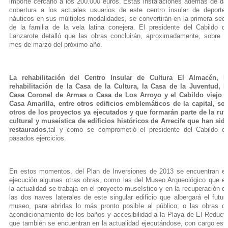
importe cercano a los 200.000 euros. Estas instalaciones además de da
cobertura a los actuales usuarios de este centro insular de deporte
náuticos en sus múltiples modalidades, se convertirán en la primera sed
de la familia de la vela latina conejera. El presidente del Cabildo d
Lanzarote detalló que las obras concluirán, aproximadamente, sobre e
mes de marzo del próximo año.
La rehabilitación del Centro Insular de Cultura El Almacén, l
rehabilitación de la Casa de la Cultura, la Casa de la Juventud, l
Casa Coronel de Armas o Casa de Los Arroyo y el Cabildo viejo 
Casa Amarilla, entre otros edificios emblemáticos de la capital, so
otros de los proyectos ya ejecutados y que formarán parte de la rut
cultural y museística de edificios históricos de Arrecife que han sid
restaurados,
tal y como se comprometió el presidente del Cabildo e
pasados ejercicios.
En estos momentos, del Plan de Inversiones de 2013 se encuentran e
ejecución algunas otras obras, como las del Museo Arqueológico que e
la actualidad se trabaja en el proyecto museístico y en la recuperación d
las dos naves laterales de este singular edificio que albergará el futur
museo, para abrirlas lo más pronto posible al público; o las obras d
acondicionamiento de los baños y accesibilidad a la Playa de El Reduct
que también se encuentran en la actualidad ejecutándose, con cargo est