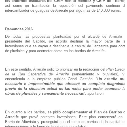
los
entornos escolares del CEIP Benito Méndez y CEIP de Titerroy
así como en tramitación la reposición del pavimento continuo de
intercambiador de guaguas de Arrecife por algo más de 140.000 euros.
Demandas 2016
De todas las propuestas planteadas por el alcalde de Arrecife a
presidente del Cabildo, se acordó destinar la mayor parte de la
inversiones que se vayan a destinar a la capital de Lanzarote para obra
de pluviales y para acometer obras en los barrios de Arrecife.
En este sentido, Arrecife solicitó priorizar en la redacción del
Plan Directo
de la Red Separativa de Arrecife
(saneamiento y pluviales), ví
encomienda a la empresa pública Canal Gestión. “
Un
estudio mu
necesario e imprescindible que ofrecerá un completo diagnóstic
previo de la situación actual de las redes para poder acometer la
obras de pluviales y saneamiento necesarias
”, apuntaron.
En cuanto a los barrios, se pidió
complementar el Plan de Barrios d
Arrecife
que prevé potentes inversiones. Este plan comenzará en e
Barrio de Altavista y proseguirá con el resto de barrios de la capital co
intervenciones a lo largo de la presente legislatura.