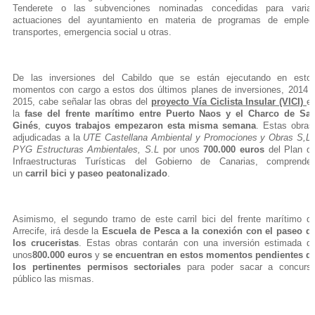
Tenderete o las subvenciones nominadas concedidas para varia
actuaciones del ayuntamiento en materia de programas de empleo
transportes, emergencia social u otras.
De las inversiones del Cabildo que se están ejecutando en esto
momentos con cargo a estos dos últimos planes de inversiones, 2014 
2015, cabe señalar las obras del
proyecto Vía Ciclista Insular (VICI)
e
la
fase del frente marítimo entre Puerto Naos y el Charco de Sa
Ginés
,
cuyos trabajos empezaron esta misma semana
.
Estas obras
adjudicadas a la
UTE Castellana Ambiental y Promociones y Obras S,L.
PYG Estructuras Ambientales, S.L
por unos
700.000 euros
del Plan d
Infraestructuras Turísticas del Gobierno de Canarias,
comprende
un
carril bici y paseo peatonalizado
.
Asimismo, el segundo tramo de este carril bici del frente marítimo d
Arrecife, irá desde la
Escuela de Pesca a la conexión con el paseo d
los cruceristas
. Estas obras contarán con una inversión estimada d
unos
800.000 euros
y
se encuentran en estos momentos pendientes d
los pertinentes permisos sectoriales
para poder sacar a concurs
público las mismas.