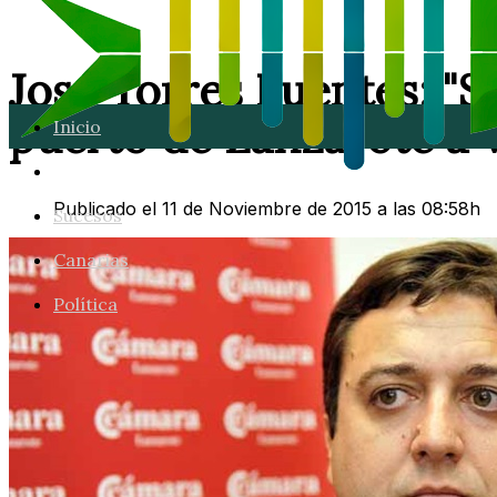
José Torres Fuentes: "
puerto de Lanzarote a v
Inicio
Lanzarote
Publicado el 11 de Noviembre de 2015 a las 08:58h
Sucesos
Canarias
Política