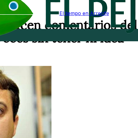
El tiempo en Arrecife
Se hacen comentarios del
eces sin tener ni idea"