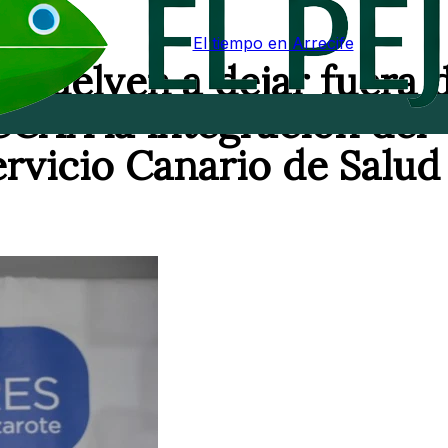
El tiempo en Arrecife
 vuelven a dejar fuera 
CCAA la integración del
ervicio Canario de Salud