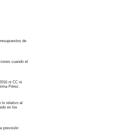
 presupuestos de
ciones cuando el
2016 ni CC ni
firma Pérez.
lo relativo al
uido en los
a previsión