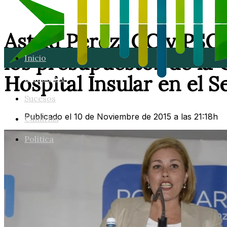
Astrid Pérez; CC y PSOE
los presupuestos de la 
Inicio
Hospital Insular en el S
Lanzarote
Sucesos
Publicado el 10 de Noviembre de 2015 a las 21:18h
Canarias
Política