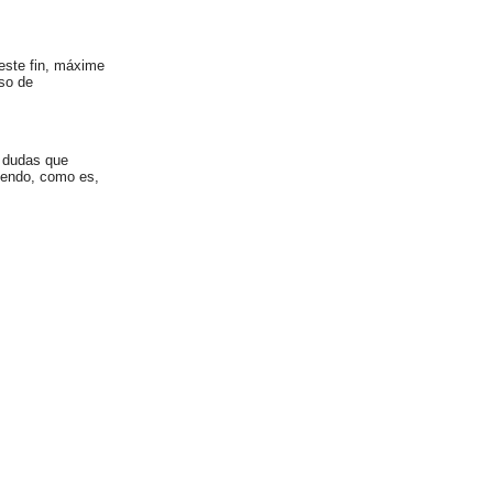
 este fin, máxime
eso de
s dudas que
siendo, como es,