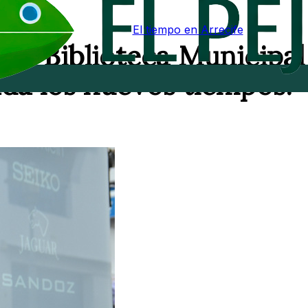
El tiempo en Arrecife
 la Biblioteca Municipal
ada los nuevos tiempos.