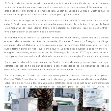
El Cabildo de Lanzarote ha adjudicado el suministro e instalación de un punto de recarg
rápida para vehículos eléctricos en el aparcamiento del Monumento al Campesino, por u
precio de 55.715,97 euros, a la empresa IBIL Gestor de Carga de Vehículo Eléctrico S.A., qu
cuenta con un plazo máximo de cuatro meses para ejecutar la obra.
Este punto de recarga de uso público se sumará a los que el Cabildo está instalando en l
calle El Bardo de Arrieta (a la altura donde hace esquina con la calle Arco Iris) y en la Avenid
Islas Canarias de Playa Blanca (frente a la estación de guaguas), que se prevé entren e
funcionamiento en el presente mes de noviembre.
El presidente de la primera Corporación insular, Pedro San Ginés, señala que estas acciones
emprendidas a través del Área de Industria, Comercio, Consumo y Energía que dirige e
consejero Manuel Cabrera, y presupuestadas con un montante total próximo a los 150.00
euros forman parte de "las inversiones que el Cabildo está llevando a cabo en materia d
energías renovables, enmarcadas en la 'Estrategia Lanzarote 2020' que tiene entre su
principales objetivos reducir al máximo la dependencia de energías fósiles y contaminantes".
Por su parte, Manuel Cabrera señala que "estos puntos de recarga se emplazan en lugare
estratégicos con el fin de dar respuesta a las necesidades de los usuarios de vehículo
eléctricos, así como de fomentar su uso entre la población de la isla".
Por otra parte, el Cabildo de Lanzarote tiene previsto instalar con cargo al proyecto 'L
Graciosa 100% Sostenible' un cuarto punto de recarga para vehículos eléctricos en Caleta de
Sebo, que dé servicio a los dos vehículos eléctricos adquiridos por la primera Corporació
insular y cedidos al Ayuntamiento de Teguise para su uso en la Octava isla