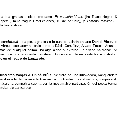
la isla gracias a dicho programa.
El pequeño Verne
(Iru Teatro Negro, 1
Lopéz (Emilia Yagüe Producciones, 16 de octubre), y
Tamaño familiar
(Pé
la hasta ahora.
e son
Animal
, una pieza gracias a la cual el bailarín canario
Daniel Abreu o
el Abreu –que además baila junto a Dácil González, Álvaro Frutos, Anuska
ás de cualquier animal, no algo ajeno ni externo. La crítica ha dicho: “A
más que una propuesta narrativa. Un universo de necesidades e instinto: 
e en el Teatro de Lanzarote
.
ñía
Marco Vargas & Chloé Brûle
. Se trata de una innovadora, vanguardist
alabra y la danza se adentran en los contrastes más absolutos, traspasando 
táculo la compañía cuenta con la inestimable participación del poeta Ferna
nsular de Lanzarote
.