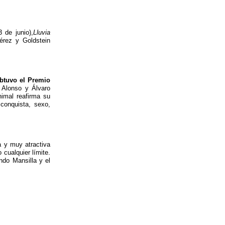
3 de junio),
Lluvia
rez y Goldstein
btuvo el Premio
 Alonso y Álvaro
nimal reafirma su
conquista, sexo,
a y muy atractiva
cualquier límite.
ndo Mansilla y el