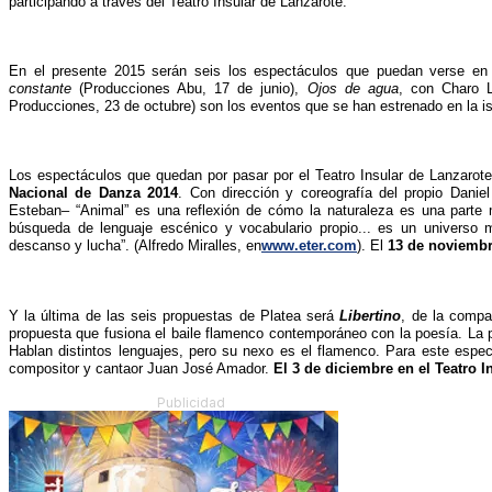
participando a través del Teatro Insular de Lanzarote.
En el presente 2015 serán seis los espectáculos que puedan verse en 
constante
(Producciones Abu, 17 de junio),
Ojos de agua
, con Charo 
Producciones, 23 de octubre) son los eventos que se han estrenado en la is
Los espectáculos que quedan por pasar por el Teatro Insular de Lanzarot
Nacional de Danza 2014
. Con dirección y coreografía del propio Dani
Esteban– “Animal” es una reflexión de cómo la naturaleza es una parte m
búsqueda de lenguaje escénico y vocabulario propio... es un universo 
descanso y lucha”. (Alfredo Miralles, en
www.eter.com
). El
13 de noviembr
Y la última de las seis propuestas de Platea será
Libertino
, de la compa
propuesta que fusiona el baile flamenco contemporáneo con la poesía. La p
Hablan distintos lenguajes, pero su nexo es el flamenco. Para este espec
compositor y cantaor Juan José Amador.
El 3 de diciembre en el Teatro I
Publicidad