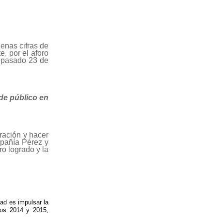
enas cifras de
, por el aforo
l pasado 23 de
de público en
ración y hacer
mpañía Pérez y
oro logrado y la
dad es impulsar la
ños 2014 y 2015,