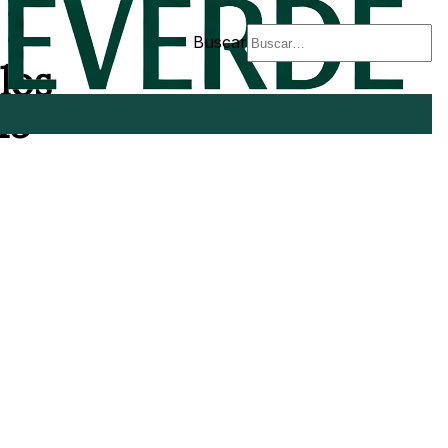
Buscar
los
15