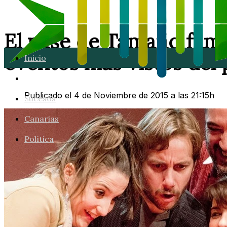
El pase de Tamaño famil
eventos más vistos del
Inicio
Lanzarote
Publicado el 4 de Noviembre de 2015 a las 21:15h
Sucesos
Canarias
Política