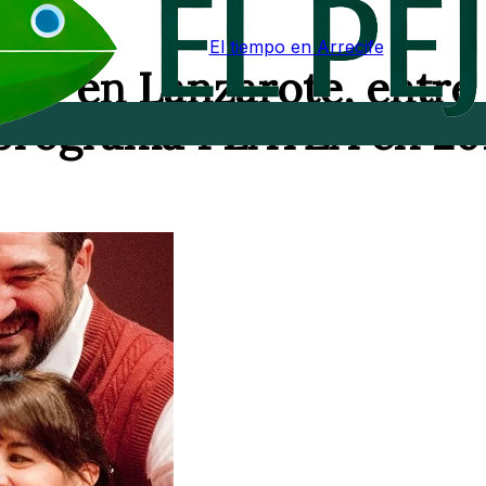
El tiempo en Arrecife
iar en Lanzarote, entre 
 programa PLATEA en 20