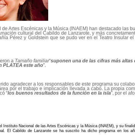
 de Artes Escénicas y la Música (INAEM) han destacado las bu
amación cultural del Cabildo de Lanzarote, y más concretamente
pañía Pérez y Goldstein que se pudo ver en el Teatro Insular e
ieron a
Tamaño familiar
“
suponen una de las cifras más altas 
 en PLATEA este año
”.
erido agradecer a los responsables de este programa su colabo
área por el trabajo e implicación llevada a cabo. La propia co
có “
los buenos resultados de la función en la isla
”, por el af
el Instituto Nacional de las Artes Escénicas y la Música (INAEM), y su finali
ional. El Cabildo de Lanzarote se ha suscrito ha dicho programa en los a