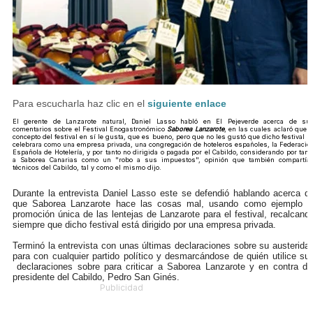
Para escucharla haz clic en el
siguiente enlace
El gerente de Lanzarote natural, Daniel Lasso habló en El Pejeverde acerca de su
comentarios sobre el Festival Enogastronómico
Saborea Lanzarote
, en las cuales aclaró que e
concepto del festival en sí le gusta, que es bueno, pero que no les gustó que dicho festival s
celebrara como una empresa privada, una congregación de hoteleros españoles, la Federació
Española de Hotelería, y por tanto no dirigida o pagada por el Cabildo, considerando por tant
a Saborea Canarias como un "robo a sus impuestos", opinión que también compartía
técnicos del Cabildo, tal y como el mismo dijo.
Durante la entrevista Daniel Lasso este se defendió hablando acerca d
que Saborea Lanzarote hace las cosas mal, usando como ejemplo l
promoción única de las lentejas de Lanzarote para el festival, recalcand
siempre que dicho festival está dirigido por una empresa privada.
Terminó la entrevista con unas últimas declaraciones sobre su austerida
para con cualquier partido político y desmarcándose de quién utilice su
declaraciones sobre para criticar a Saborea Lanzarote y en contra de
presidente del Cabildo, Pedro San Ginés.
Publicidad