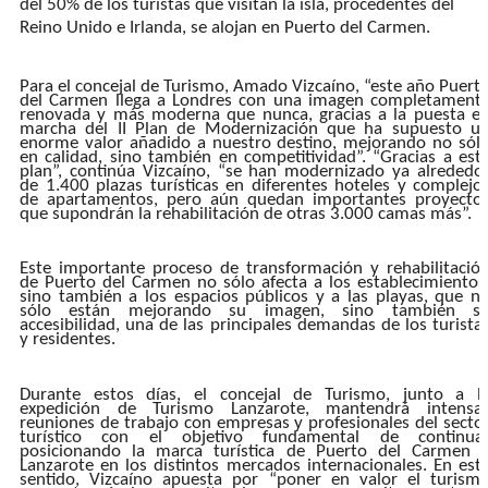
del 50% de los turistas que visitan la isla, procedentes del
Reino Unido e Irlanda, se alojan en Puerto del Carmen.
Para el concejal de Turismo, Amado Vizcaíno, “este año Puert
del Carmen llega a Londres con una imagen
completament
renovada y más moderna que nunc
a,
gracias a la puesta e
marcha del II Plan de Modernización que ha supuesto u
enorme valor añadido a nuestro destino, mejorando no sól
en calidad, sino también en competitividad”.
“
Gracias a est
plan”, continúa Vizcaíno, “se han modernizado ya alrededo
de 1.400 plazas turísticas en diferentes hoteles y complejo
de apartamentos,
pero aún quedan importantes proyecto
que supondrán la rehabilitación de otras 3.000 camas más”.
Este importante proceso de transformación y rehabilitació
de Puerto del Carmen no sólo afecta a los establecimientos
sino también a los espacios públicos y a las playas, que n
sólo están mejorando su imagen, sino también s
accesibilidad, una de las principales demandas de los turista
y residentes.
Durante estos días,
el concejal de Turismo, junto a l
expedición de Turismo Lanzarote, mantendrá
intensa
reuniones de trabajo con empresas y profesionales del secto
turístico con el objetivo fundamental de continua
posicionando la marca turística de
Puerto del Carmen
Lanzarote
en los distintos mercados internacionales.
En est
sentido, Vizcaíno apuesta por “poner en valor el turism