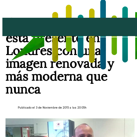
Puerto del Carmen
está presente en
Londres con una
imagen renovada y
más moderna que
nunca
Publicado el 3 de Noviembre de 2015 a las 20:05h