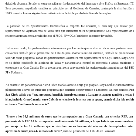
dejará de abonar al Estado en compensación por la desaparción del Impuesto sobre Tráfico de Empresas (ITE)
Esta propuesta, respaldada también en principio por el Gobierno de Canarias, contempla la distribución de
100% de estos fondos siguiendo un criterio mixto de triple paridad e índices de desempleo.
La posición de los Ayuntamientos lanzaroteños al respecto fue unánime, si bien hay que aclarar que e
representante del Ayuntamiento de Yaiza tuvo que ausentarse antes de pronunciarse. Los representantes de lo
restantes Ayuntamientos, presididos por el PSOE, PP y CC, sí emitieron su parecer favorable.
Del mismo modo, los parlamentarios autonómicos por Lanzarote que se dieron cita en una posterior reunió
convocada también por el presidente del Cabildo para abordar la misma cuestión, también se pronunciaron 
favor de dicha propuesta. Todos los parlamentarios asistentes eran representantes de CC; si bien Gladys Acuña
en su doble condición de alcaldesa de Yaiza y parlamentaria, excusó su asistencia a ambas reuniones po
encontrarse en Gran Canaria. No se presentaron a esta convocatoria los parlamentarios autonómicos del PSOE
PP y Podemos.
No obstante, las parlamentarias Astrid Pérez, María Dolores Corujo y la propia Gladys Acuña se han manifestad
públicamente a favor de cualquier propuesta que beneficie objetivamente a Lanzarote. En este sentido,
Pedr
San Ginés
señala que
“esta propuesta beneficia inequívocamente a Lanzarote, aunque también a todas la
islas, incluida Gran Canaria, cuyo Cabildo es el único de los siete que se opone; cuando dicha isla recibirí
en torno a 7 millones de euros más”
.
“
Frente a los 34,6 millones de euros que le corresponderían a Gran Canaria con criterios REF, con l
propuesta de la FECAI le corresponderían directamente 36 millones, a lo que habría que sumar un elevad
porcentaje de los 16 millones que se distribuirían en función del número de desempleados, esto e
aproximadamente, unos 42 millones de euros”
, añade el presidente del Cabildo de Lanzarote.