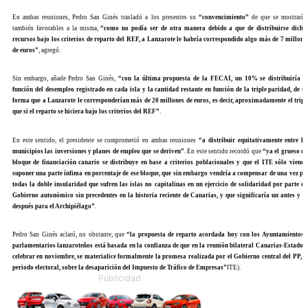
En ambas reuniones, Pedro San Ginés trasladó a los presentes su
“convencimiento”
de que se mostraría
también favorables a la misma,
“como no podía ser de otra manera debido a que de distribuirse dicho
recursos bajo los criterios de reparto del REF, a Lanzarote le habría correspondido algo más de 7 millone
de euros”
, agregó.
Sin embargo, añade Pedro San Ginés,
“con la última propuesta de la FECAI, un 10% se distribuiría e
función del desempleo registrado en cada isla y la cantidad restante en función de la triple paridad, de ta
forma que a Lanzarote le corresponderían más de 20 millones de euros, es decir, aproximadamente el tripl
que si el reparto se hiciera bajo los criterios del REF”
.
En este sentido, el presidente se comprometió en ambas reuniones
“a distribuir equitativamente entre lo
municipios las inversiones y planes de empleo que se deriven”
. En este sentido recordó que
“ya el grueso de
bloque de financiación canario se distribuye en base a criterios poblacionales y que el ITE sólo viene 
suponer una parte ínfima en porcentaje de ese bloque, que sin embargo vendría a compensar de una vez po
todas la doble insularidad que sufren las islas no capitalinas en un ejercicio de solidaridad por parte de
Gobierno autonómico sin precedentes en la historia reciente de Canarias, y que significaría un antes y u
después para el Archipiélago”
.
Pedro San Ginés aclaró, no obstante, que
“la propuesta de reparto acordada hoy con los Ayuntamientos 
parlamentarios lanzaroteños está basada en la confianza de que en la reunión bilateral Canarias-Estado, 
celebrar en noviembre, se materialice formalmente la promesa realizada por el Gobierno central del PP, e
periodo electoral, sobre la desaparición del Impuesto de Tráfico de Empresas”
ITE).
Publicidad