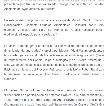
presentada por Rut Hernández Toledo, bióloga marina y técnico de Medi
Ambiente del Ayuntamiento de Arrecife.
En esta ocasión la ponencia correrá a cargo de Manolo Carrillo (Canaria
Conservación- Gabinete Estudios Ambientales. Consultor sobre tema
marinos) y llevará por título “La Marina de Arrecife: espacio para l
biodiversidad, espacio para la sociedad”.
La Mesa Redonda girará en torno a “La biodiversidad marina como element
dinamizador de una ciudad” y en ella participarán: Vidal Martín, presidente d
la sociedad para el estudio de los cetáceos en el archipiélago canario (Secac)
un representante del Gohnic Grupo ornitológico y de Historia Natural de la
Islas Canarias; Rafael Mesa, instructor de buceo, fotógrafo, presidente del CA
Pastinaca y miembro del Proyecto “Agüita con el plástico”, y Rubén Ramírez, d
la empresa medioambiental Azul Marino, dedicada al Medio Marino d
Canarias.
El jueves 29 de octubre no habrá mesa redonda, sólo una ponencia
“Experiencias de participación en entornos litorales”, que dará comienzo a la
19:00 horas y que correrá a cargo de Arturo Boyra
, director de la empres
Oceanográfica y socio fundador del Grupo de Acción Costera (GAC) Gra