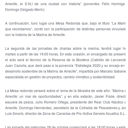
Arrecife, el D.N.I de una ciudad con historia” (ponentes: Félix Hormiga 
Domingo Delgado Morín)
A continuación, tuvo lugar una Mesa Redonda que, bajo el título “La Marin
que recordamos”, contó con la participación de distintas personas vinculada
con la historia de la Marina de Arrecife.
La segunda de las jornadas de charlas sobre la marina, tendrá lugar ho
martes a partir de las 19:00 horas. En esta ocasión, el encargado de presenta
el acto será el técnico de la Reserva de la Biosfera (Cabildo de Lanzarote)
Juan Cazorla, que dará paso a la ponencia “Estrategia 2020 y su encaje en e
desarrollo sostenible de la Marina de Arrecife”, impartida por Marcelo Sabanes
especialista en gestión de proyectos, cambio climático y sostenibilidad.
La Mesa redonda versará sobre el lema de la Muestra de este año: “Marina d
Arrecife: un mar de oportunidades”, y en ella estarán, Javier Fraile, directo
escuela de pesca, Julio Romero Ortega, presidente del Real Club Náutico d
Arrecife, Domingo Hernández, secretario de la Cofradía de Pescadores y Jos
Luis Smoris, director de Zona de Canarias de Pro-Activa Serveis Acuatics S.L.
Las jornada del miércoles 28 de octubre comenzará a las 18:00 horas y estar