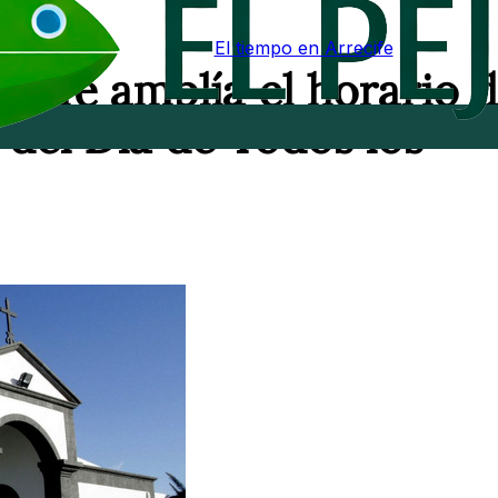
El tiempo en Arrecife
cife amplía el horario d
del Día de Todos los