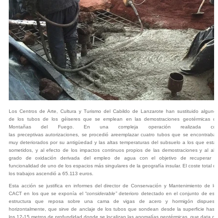
Los Centros de Arte, Cultura y Turismo del Cabildo de Lanzarote han sustitui
do
alguno
de
los tubos de los géiseres que se emplean en las demostraciones geotérmicas d
Montañas del Fuego. En una compleja operación realizada co
las
preceptivas
autorizaciones, se
procedió a
reemplaza
r
cuatro tubos
que se encontraba
muy deteriorados
por su antigüedad
y
las
altas temperaturas del subsuelo
a los que está
sometidos, y al efecto de los impactos continuos propios de las demostraciones
y
a
l alt
grado de oxidación
d
erivad
a
del
empleo
de agua con el objetivo de recuperar l
funcionalidad de uno de los espacios más singulares de la geografía insular. El coste total d
los trabajos ascendi
ó
a 65.113 euros.
Esta acción se justifica en informes del director de Conservación y Mantenimiento de lo
CACT en los que se exponía el “
considerable”
deterioro detectado en el conjunto de est
estructura que reposa sobre una cama de vigas de acero y hormigón dispuest
horizontalmente, que sirve de anclaje de los tubos que sondean desde la superficie hast
los 12-15 metros de profundidad donde se localizan las anomalías geotérmicas,
que data de