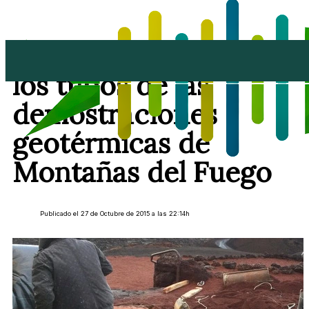
Los Centros sustituyen
los tubos de las
demostraciones
geotérmicas de
Montañas del Fuego
Publicado el 27 de Octubre de 2015 a las 22:14h