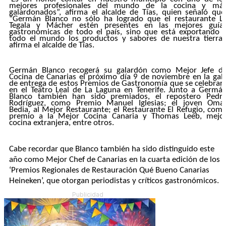
mejores profesionales del mundo de la cocina y má
galardonados”, afirma el alcalde de Tías, quien señaló que
“Germán Blanco no sólo ha logrado que el restaurante L
Tegala y Mácher estén presentes en las mejores guía
gastronómicas de todo el país, sino que está exportando 
todo el mundo
los
productos y sabores de
nuestra
tierra”
afirma el alcalde de Tías.
Germán Blanco
recogerá su galardón
como Mejor Jefe d
Cocina de Canarias
el próximo día 9 de noviembre en la gal
de entrega de estos Premios de Gastronomía que se celebrar
en el Teatro Leal de La Laguna en Tenerife. Junto a Germá
Blanco también han sido premiados,
el repostero Pedr
Rodríguez, como Premio Manuel Iglesias; el joven Oma
Bedia, al Mejor Restaurante; el Restaurante El Refugio, com
premio a la Mejor Cocina Canaria y Thomas Leeb, mejo
cocina extranjera, entre otros.
Cabe recordar que
Blanco
también
ha sido
distinguido
este
año
como Mejor Chef de Canarias en la cuarta edición de los
‘Premios Regionales de Restauración Qué Bueno Canarias
Heineken’,
que otorgan periodistas y críticos gastronómicos.
Publicidad