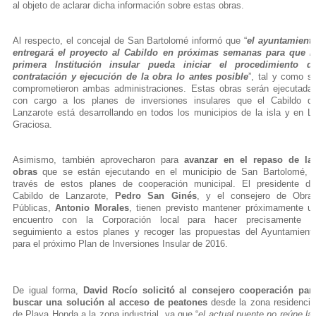
al objeto de aclarar dicha información sobre estas obras.
Al respecto, el concejal de San Bartolomé informó que “
el ayuntamient
entregará el proyecto al Cabildo en próximas semanas para que l
primera Institución insular pueda iniciar el procedimiento d
contratación y ejecución de la obra
lo antes posible
”, tal y como s
comprometieron ambas administraciones. Estas obras serán ejecutada
con cargo a los planes de inversiones insulares que el Cabildo d
Lanzarote está desarrollando en todos los municipios de la isla y en L
Graciosa.
Asimismo, también aprovecharon para
avanzar en el repaso de la
obras
que se están ejecutando en el municipio de San Bartolomé, 
través de estos planes de cooperación municipal. El presidente de
Cabildo de Lanzarote,
Pedro San Ginés
, y el consejero de Obra
Públicas,
Antonio Morales
, tienen previsto mantener próximamente u
encuentro con la Corporación local para hacer precisamente e
seguimiento a estos planes y recoger las propuestas del Ayuntamient
para el próximo Plan de Inversiones Insular de 2016.
De igual forma,
David Rocío solicitó al consejero cooperación par
buscar una solución al acceso de peatones
desde la zona residencia
de Playa Honda a la zona industrial, ya que “
el actual puente no reúne la