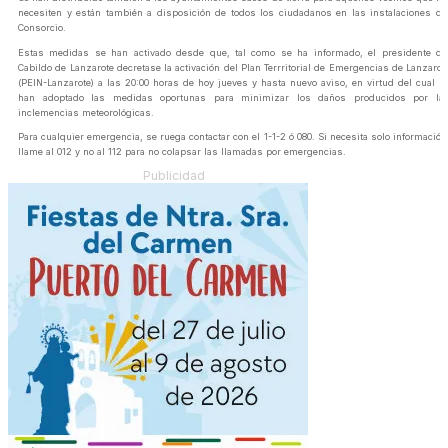
necesiten y están también a disposición de todos los ciudadanos en las instalaciones de
Consorcio.
Estas medidas se han activado desde que, tal como se ha informado, el presidente de
Cabildo de Lanzarote decretase la activación del Plan Terrritorial de Emergencias de Lanzarot
(PEIN-Lanzarote) a las 20:00 horas de hoy jueves y hasta nuevo aviso, en virtud del cual s
han adoptado las medidas oportunas para minimizar los daños producidos por la
inclemencias meteorológicas.
Para cualquier emergencia, se ruega contactar con el 1-1-2 ó 080. Si necesita solo información
llame al 012 y no al 112 para no colapsar las llamadas por emergencias.
Publicidad