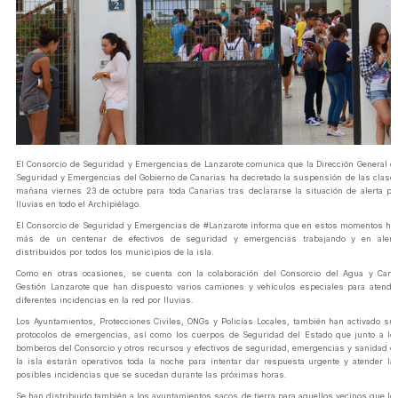
El Consorcio de Seguridad y Emergencias de Lanzarote comunica que la Dirección General d
Seguridad y Emergencias del Gobierno de Canarias ha decretado la suspensión de las clase
mañana viernes 23 de octubre para toda Canarias tras declararse la situación de alerta po
lluvias en todo el Archipiélago.
El Consorcio de Seguridad y Emergencias de ‪#‎Lanzarote informa que en estos momentos ha
más de un centenar de efectivos de seguridad y emergencias trabajando y en alert
distribuidos por todos los municipios de la isla.
Como en otras ocasiones, se cuenta con la colaboración del Consorcio del Agua y Cana
Gestión Lanzarote que han dispuesto varios camiones y vehículos especiales para atende
diferentes incidencias en la red por lluvias.
Los Ayuntamientos, Protecciones Civiles, ONGs y Policías Locales, también han activado su
protocolos de emergencias, así como los cuerpos de Seguridad del Estado que junto a lo
bomberos del Consorcio y otros recursos y efectivos de seguridad, emergencias y sanidad d
la isla estarán operativos toda la noche para intentar dar respuesta urgente y atender la
posibles incidencias que se sucedan durante las próximas horas.
Se han distribuido también a los ayuntamientos sacos de tierra para aquellos vecinos que lo