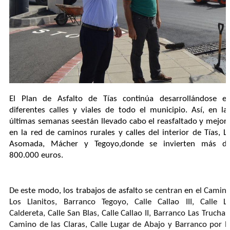
El
Plan de Asfalto
de Tías continúa
desarroll
á
ndo
se
e
diferentes calles y viales
de todo el municipio. Así, e
n la
últimas semanas se
están
lleva
d
o
cabo el reasfaltado y mejor
en la red de caminos rurales y calles del interior de
Tías, L
Asomada, Mácher
y Tegoyo,
donde se inv
ierten
más d
800.000 euros.
De e
ste modo, los trabajos de asfalt
o se
centran
en
el
Camin
Los Llanitos, Barranco Tegoyo, Calle Callao III, Calle L
Caldereta, Calle San Blas, Calle Call
a
o II, Barranco Las Truchas
Camino de las Claras, Calle Lugar de Abajo y Barranco por l