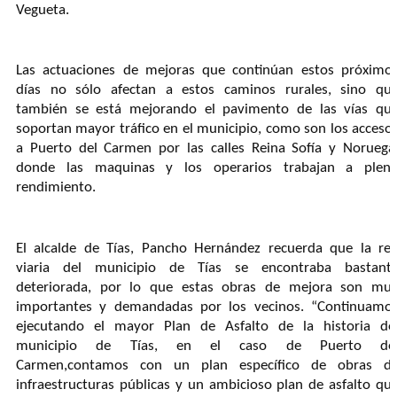
Vegueta.
Las actuaciones
de mejoras
que continúan estos próximo
días no sólo afectan
a estos caminos rurales, sino qu
también se
está mejorando el pavimento de las
vías q
u
soportan mayor tráfico en el municipio, como son los acceso
a Puerto del Carmen
por las calles Reina Sofía y Noruega
donde las maquinas y los operarios trabajan
a plen
rendimiento.
El alcalde de Tías, Pancho Hernández recuerda
que
la re
viaria del municipio de Tías se encontraba bastant
deteriorada, por lo que estas obras de mejora son mu
importantes y demandadas por los vecinos. “
Continuamo
ejecutando el mayor Plan de Asfalto de la historia de
municipio de Tías,
e
n el caso de
Puerto de
Carmen,
contamos
con un plan específico de obras
d
infraestructuras públicas y
un ambicioso plan de asfalto qu