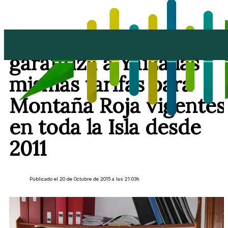
Club Lanzarote
garantiza a Yaiza las
mismas tarifas para
Montaña Roja vigentes
en toda la Isla desde
2011
Publicado el 20 de Octubre de 2015 a las 21:03h