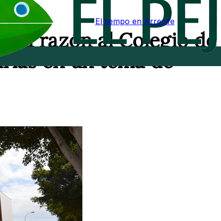
El tiempo en Arrecife
a la razón al Colegio de
arias en un tema de