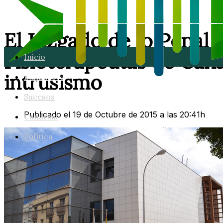
El Juzgado de lo Penal d
Fisioterapeutas de Can
Inicio
intrusismo
Lanzarote
Sucesos
Publicado el 19 de Octubre de 2015 a las 20:41h
Canarias
Política