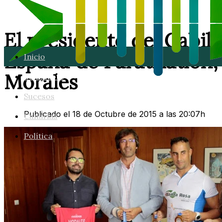
El presidente del Cabil
España de Paratriatlón,
Inicio
Morales
Lanzarote
Sucesos
Publicado el 18 de Octubre de 2015 a las 20:07h
Canarias
Política