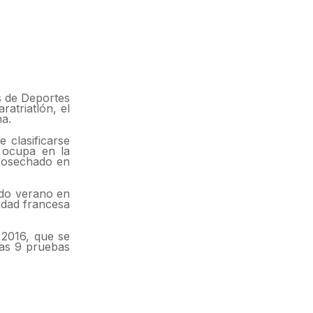
s de Deportes
atriatlón, el
na.
 clasificarse
e ocupa en la
a cosechado en
ado verano en
idad francesa
 2016, que se
las 9 pruebas