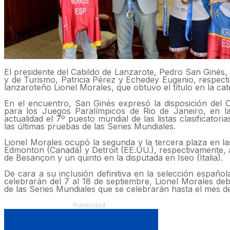
El presidente del Cabildo de Lanzarote, Pedro San Ginés
y de Turismo, Patricia Pérez y Echedey Eugenio, respecti
lanzaroteño Lionel Morales, que obtuvo el título en la c
En el encuentro, San Ginés expresó la disposición del C
para los Juegos Paralímpicos de Rio de Janeiro, en la
actualidad el 7º puesto mundial de las listas clasificato
las últimas pruebas de las Series Mundiales.
Lionel Morales ocupó la segunda y la tercera plaza en la
Edmonton (Canadá) y Detroit (EE.UU.), respectivamente, a
de Besançon y un quinto en la disputada en Iseo (Italia).
De cara a su inclusión definitiva en la selección españ
celebrarán del 7 al 18 de septiembre, Lionel Morales de
de las Series Mundiales que se celebrarán hasta el mes de
Publicidad