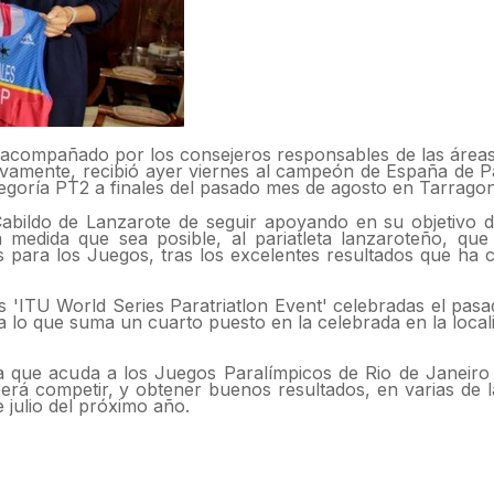
, acompañado por los consejeros responsables de las área
vamente, recibió ayer viernes al campeón de España de Par
ategoría PT2 a finales del pasado mes de agosto en Tarrago
abildo de Lanzarote de seguir apoyando en su objetivo de
 medida que sea posible, al pariatleta lanzaroteño, qu
rias para los Juegos, tras los excelentes resultados que h
s 'ITU World Series Paratriatlon Event' celebradas el pas
 lo que suma un cuarto puesto en la celebrada en la local
ola que acuda a los Juegos Paralímpicos de Rio de Janeiro
berá competir, y obtener buenos resultados, en varias de 
 julio del próximo año.