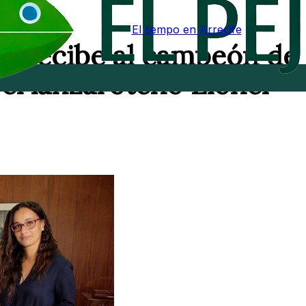
El tiempo en Arrecife
do recibe al campeón de
 el lanzaroteño Lionel