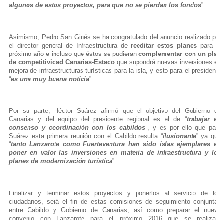
algunos de estos proyectos, para que no se pierdan los fondos
”.
Asimismo, Pedro San Ginés se ha congratulado del anuncio realizado po
el director general de Infraestructura de
reeditar estos planes
para e
próximo año e incluso que éstos se pudieran
complementar con un pla
de competitividad Canarias-Estado
que supondrá nuevas inversiones e
mejora de infraestructuras turísticas para la isla, y esto para el president
“
es una muy buena noticia
”.
Por su parte, Héctor Suárez afirmó que el objetivo del Gobierno d
Canarias y del equipo del presidente regional es el de “
trabajar e
consenso y coordinación con los cabildos
”, y es por ello que par
Suárez esta primera reunión con el Cabildo resulta “
ilusionante
” ya qu
“
tanto Lanzarote como Fuerteventura han sido islas ejemplares e
poner en valor las inversiones en materia de infraestructura y lo
planes de modernización turística
”.
Finalizar y terminar estos proyectos y ponerlos al servicio de lo
ciudadanos, será el fin de estas comisiones de seguimiento conjunta
entre Cabildo y Gobierno de Canarias, así como preparar el nuev
convenio con Lanzarote para el próximo 2016 que se realizar