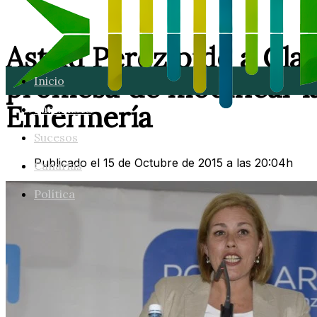
Astrid Pérez pide a Cla
promesa de modificar l
Inicio
Enfermería
Lanzarote
Sucesos
Publicado el 15 de Octubre de 2015 a las 20:04h
Canarias
Política