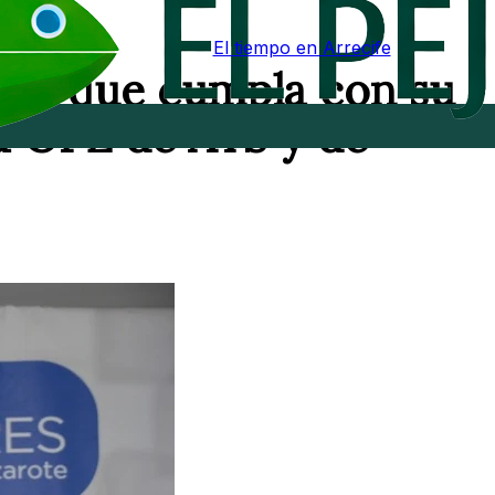
El tiempo en Arrecife
vijo que cumpla con su
a OPE de ATS y de