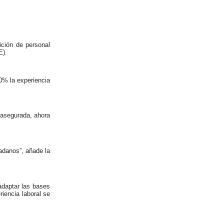
ición de personal
E).
0% la experiencia
 asegurada, ahora
dadanos”, añade la
adaptar las bases
iencia laboral se