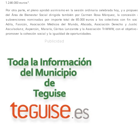
1.246.000 euros".
Por otra parte, el pleno aprobó asimismo en la sesión ordinaria celebrada hoy, y a propuest
del Área de Bienestar Social dirigida también por Carmen Rosa Márquez, la concesión d
subvenciones nominadas por importe total de 85.000 euros a los colectivos con fin socia
Adila, Fasicán, Asociación Médicos del Mundo, Afacoda, Asociación Derecho y Justicia
Asculsolanz, Aspercán, Mararía, Cáritas Lanzarote y la Asociación TriWWW, con el objetivo d
promover la cohesión social y la igualdad de oportunidades.
Publicidad