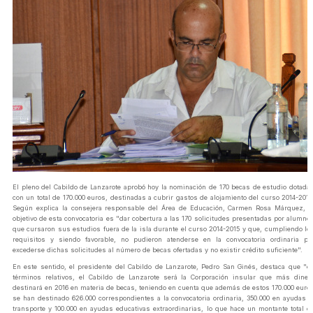
El pleno del Cabildo de Lanzarote aprobó hoy la nominación de 170 becas de estudio dotada
con un total de 170.000 euros, destinadas a cubrir gastos de alojamiento del curso 2014-2015
Según explica la consejera responsable del Área de Educación, Carmen Rosa Márquez, e
objetivo de esta convocatoria es "dar cobertura a las 170 solicitudes presentadas por alumno
que cursaron sus estudios fuera de la isla durante el curso 2014-2015 y que, cumpliendo lo
requisitos y siendo favorable, no pudieron atenderse en la convocatoria ordinaria po
excederse dichas solicitudes al número de becas ofertadas y no existir crédito suficiente".
En este sentido, el presidente del Cabildo de Lanzarote, Pedro San Ginés, destaca que "e
términos relativos, el Cabildo de Lanzarote será la Corporación insular que más diner
destinará en 2016 en materia de becas, teniendo en cuenta que además de estos 170.000 euro
se han destinado 626.000 correspondientes a la convocatoria ordinaria, 350.000 en ayudas a
transporte y 100.000 en ayudas educativas extraordinarias, lo que hace un montante total d