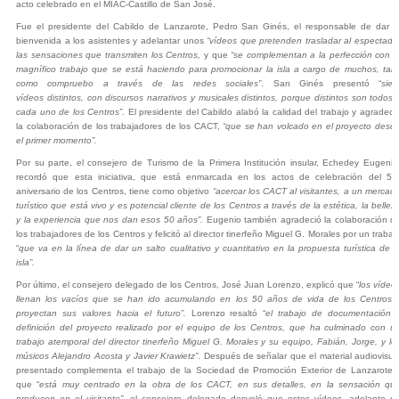
acto celebrado en el MIAC-Castillo de San José.
Fue el presidente del Cabildo de Lanzarote, Pedro San Ginés, el responsable de dar l
bienvenida a los asistentes y adelantar
unos
“vídeos
que
pretenden trasladar al espectado
las sensaciones que transmiten los Centros,
y que
“
se complementan a la perfección con e
magnífico trabajo que se está haciendo para promocionar la isla
a cargo de muchos
, tal 
como compruebo a través de las redes sociales”
. San Ginés presentó “
siet
vídeos
distintos,
con discursos narrativos y musicales distintos, porque distintos son todos 
cada uno de los Centros”
. El presidente del Cabildo alabó la calidad del trabajo y agradeci
la colaboración de los trabajadores de los CACT,
“que se han volcado en el proyecto desd
el primer momento”.
Por su parte, el consejero de Turismo de la Primera Institución insular, Echedey Eugenio
recordó que esta iniciativa, que está enmarcada en los actos de celebración del 50
aniversario de los Centros, tiene como objetivo
“acercar los CACT a
l visitantes, a
un mercad
turístico que está vivo
y es potencial cliente de los Centros
a través de la estética, la bellez
y la experiencia que nos dan esos 50 años”.
Eugenio también agradeció la colaboración d
los trabajadores de los Centros y felicitó al director tinerfeño Miguel G. Morales por un trabaj
“
que va en la línea de dar un salto cualitativo y cuantitativo en la propuesta turística de l
isla”.
Por último, el consejero delegado de los Centros, José Juan Lorenzo, explicó que “
los vídeo
llenan los vacíos que se han ido acumulando en los 50 años de vida de los Centros 
proyectan sus valores hacia el futuro”.
Lorenzo re
saltó “
el trabajo de documentación 
definición del proyecto realizado por el equipo de los Centros, que ha
culminad
o
con u
trabajo atemporal d
el director tinerfeño Miguel G. Morales y su equipo,
Fabián, Jorge, y lo
músicos Alejandro Acosta y Javier Krawietz
”
. Después de señalar que el material audiovisua
presentado complementa el trabajo de la Sociedad de Promoción Exterior de Lanzarote
que “
está muy centrado en
la obra de los CACT, en sus detalles,
en la sensación qu
produce
n
en el visitante”
, el consejero delegado
desveló
que estos vídeos, adelanto d