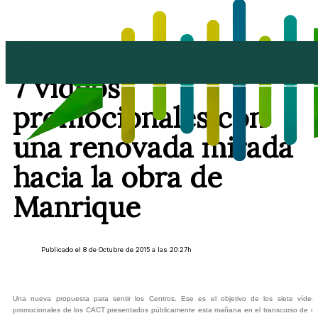
Los Centros presentan
7 vídeos
promocionales con
una renovada mirada
hacia la obra de
Manrique
Publicado el 8 de Octubre de 2015 a las 20:27h
Una nueva propuesta para sentir los Centros. Ese es el objetivo de los siete vídeo
promocionales de los CACT presentados públicamente esta mañana en el transcurso de u