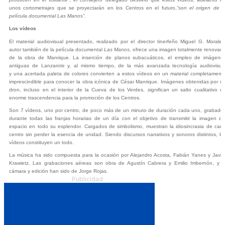
unos cortometrajes que se proyectarán en los Centros en el futuro,
“son el origen de l
película documental Las Manos”.
Los vídeos
El material audiovisual presentado, realizado por el director tinerfeño Miguel G. Morales
autor también de la película documental
Las Manos
, ofrece una imagen totalmente renovad
de la obra de Manrique. La inserción de planos subacuáticos, el empleo de imágene
antiguas de Lanzarote y
, al mismo tiempo,
de la más avanzada tecnología audiovisua
y
una
acertada paleta de colores convierten a estos vídeos en un material completament
imprescindible para conocer la obra icónica de César Manrique. Imágenes obtenidas por u
dron, incluso en el interior de la Cueva de los Verdes, significan un salto cualitativo d
enorme trascendencia para la promoción de los Centros.
Son 7 vídeos, uno por centro, de poco más de un minuto de duración cada uno, grabado
durante todas las franjas horarias de un día con el objetivo de transmitir la imagen de
espacio en todo su esplendor. Cargados de simbolismo, muestran la idiosincra
s
ia de cad
centro sin perder la esencia de unidad. Siendo discursos narrativos y sonoros distintos, lo
vídeos constituyen un todo.
La música ha sido compuesta para la ocasión por Alejandro Acosta, Fabián Yanes y Javie
Krawietz. Las grabaciones aéreas son obra de Agustín Cabrera y Emilio Imbernón, y l
cámara y edición han sido de Jorge Rojas.
Publicidad